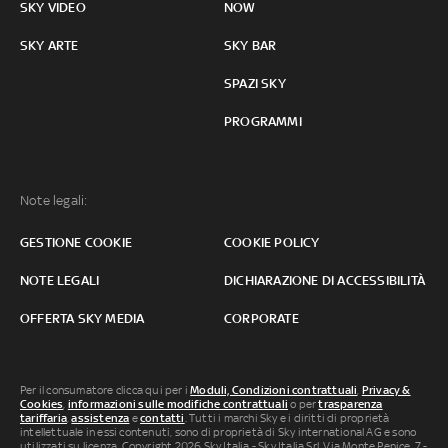
SKY VIDEO
NOW
SKY ARTE
SKY BAR
SPAZI SKY
PROGRAMMI
Note legali:
GESTIONE COOKIE
COOKIE POLICY
NOTE LEGALI
DICHIARAZIONE DI ACCESSIBILITÀ
OFFERTA SKY MEDIA
CORPORATE
Per il consumatore clicca qui per i
Moduli, Condizioni contrattuali
,
Privacy &
Cookies
,
informazioni sulle modifiche contrattuali
o per
trasparenza
tariffaria
,
assistenza
e
contatti
. Tutti i marchi Sky e i diritti di proprietà
intellettuale in essi contenuti, sono di proprietà di Sky international AG e sono
utilizzati su licenza. Copyright 2026 Sky Italia - Sky Italia Srl Via Monte Penice, 7 -