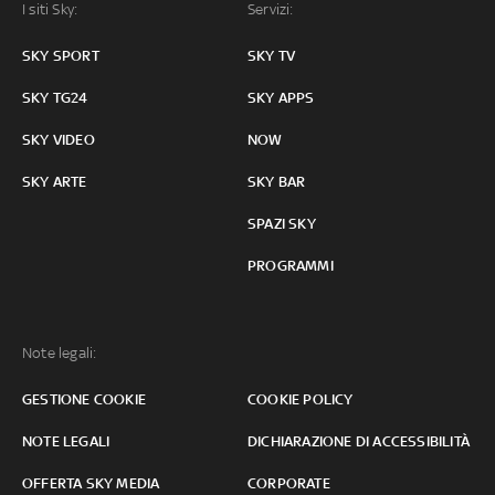
I siti Sky:
Servizi:
SKY SPORT
SKY TV
SKY TG24
SKY APPS
SKY VIDEO
NOW
SKY ARTE
SKY BAR
SPAZI SKY
PROGRAMMI
Note legali:
GESTIONE COOKIE
COOKIE POLICY
NOTE LEGALI
DICHIARAZIONE DI ACCESSIBILITÀ
OFFERTA SKY MEDIA
CORPORATE