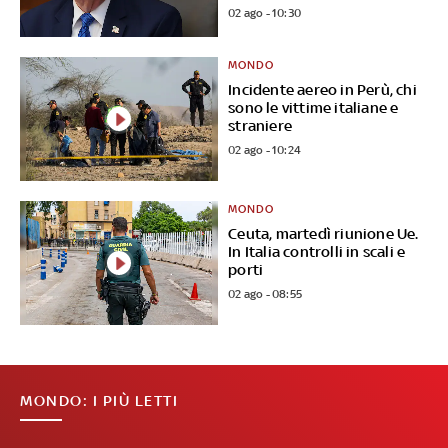
02 ago - 10:30
MONDO
Incidente aereo in Perù, chi
sono le vittime italiane e
straniere
02 ago - 10:24
MONDO
Ceuta, martedì riunione Ue.
In Italia controlli in scali e
porti
02 ago - 08:55
MONDO: I PIÙ LETTI