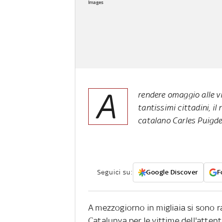
Images
A
rendere omaggio alle v
tantissimi cittadini, il 
catalano Carles Puigde
Seguici su:
Google Discover
F
A mezzogiorno in migliaia si sono ra
Catalunya per le vittime dell'atten