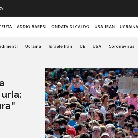
ky
CEUTA
ADDIO BARESI
ONDATA DI CALDO
USA-IRAN
UCRAIN
ndimenti
Ucraina
Israele Iran
UE
USA
Coronavirus
 a
 urla:
ra"