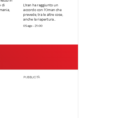
messo in
o di
L’Iran ha raggiunto un
rmania,
accordo con l’Oman che
prevede, tra le altre cose,
anche la riapertura...
05 ago - 21:00
PUBBLICITÀ