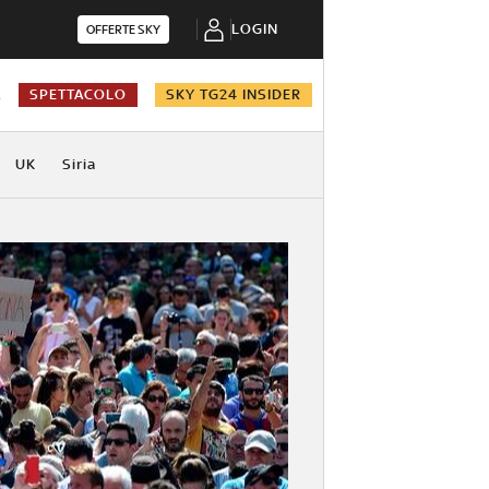
LOGIN
OFFERTE SKY
A
SPETTACOLO
SKY TG24 INSIDER
UK
Siria