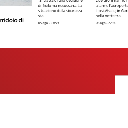
"Si tratta di una decisione
Due droni hanno 
difficile ma necessaria. La
allarme l'aeroport
situazione della sicurezza
Lipsia/Halle, in Ge
sta...
nella notte tra...
rridoio di
05 ago - 23:59
05 ago - 22:50