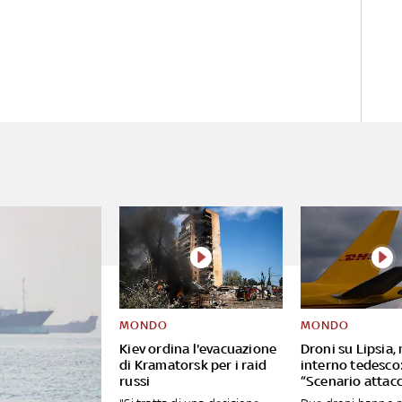
MONDO
MONDO
Kiev ordina l'evacuazione
Droni su Lipsia,
di Kramatorsk per i raid
interno tedesco
russi
“Scenario attacc