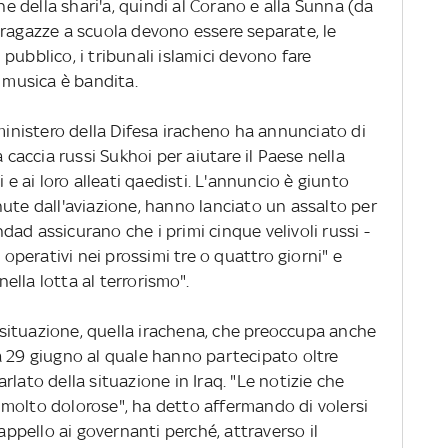
one della shari'a, quindi al Corano e alla Sunna (da
 le ragazze a scuola devono essere separate, le
pubblico, i tribunali islamici devono fare
a musica è bandita.
 ministero della Difesa iracheno ha annunciato di
a caccia russi Sukhoi per aiutare il Paese nella
 e ai loro alleati qaedisti. L'annuncio è giunto
ute dall'aviazione, hanno lanciato un assalto per
ghdad assicurano che i primi cinque velivoli russi -
 operativi nei prossimi tre o quattro giorni" e
lla lotta al terrorismo".
situazione, quella irachena, che preoccupa anche
a 29 giugno al quale hanno partecipato oltre
lato della situazione in Iraq. "Le notizie che
molto dolorose", ha detto affermando di volersi
 appello ai governanti perché, attraverso il