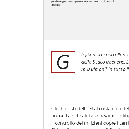
peshmerga, hanno preso le armi contro i jihadisti
dell'Isis
G
li jihadisti controllano
dello Stato iracheno. 
musulmani" in tutto il
Gli jihadisti dello Stato islamico d
rinascita del califfato: regime polit
Il controllo dei miliziani copre i te