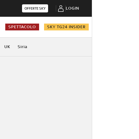
LOGIN
OFFERTE SKY
A
SPETTACOLO
SKY TG24 INSIDER
UK
Siria