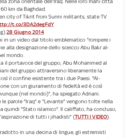
ella zona orientale dell'Iraq. Nelle loro mani città
li 60 km da Baghdad.
n city of Tikrit from Sunni militants, state TV
ttp://t.co/3DA2degFdY
ng)
28 Giugno 2014
ni in un video dal titolo emblematico "rompere i
eme alla designazione dello sceicco Abu Bakr al-
nel mondo.
lta il portavoce del gruppo, Abu Mohammed al
ziani del gruppo attraversino liberamente la
osì il confine esistente tra i due Paesi. "Al-
one con un giuramento di fedeltà ed è così
ovunque (nel mondo)", ha spiegato Adnani.
le parole "Iraq" e "Levante" vengono tolte nella
ta quindi "Stato islamico". Il califfato, ha concluso,
'aspirazione di tutti i jihadisti" (
TUTTI I VIDEO
).
tradotto in una decina di lingue, gli estremisti