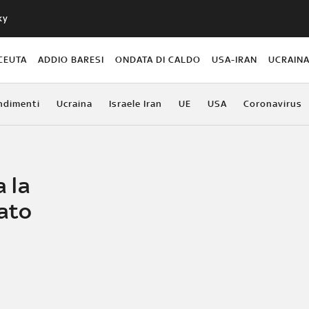
ky
CEUTA
ADDIO BARESI
ONDATA DI CALDO
USA-IRAN
UCRAIN
ndimenti
Ucraina
Israele Iran
UE
USA
Coronavirus
a la
fato