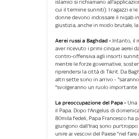
islamici si richiamano all'applicazi
cui il termine sunniti). I ragazzi e
donne devono indossare il niqab in 
giustizia, anche in modo brutale, l
Aerei russi a Baghdad -
Intanto, il
aver ricevuto i primi cinque aerei d
contro-offensiva agli insorti sunniti
mentre le forze governative, sosten
riprendersi la città di Tikrit. Da Ba
altri sette sono in arrivo - "saranno
"svolgeranno un ruolo importante ne
La preoccupazione del Papa -
Una 
il Papa. Dopo l'Angelus di domenic
80mila fedeli, Papa Francesco ha par
giungono dall'Iraq sono purtroppo 
unire ai vescovi del Paese "nel fare