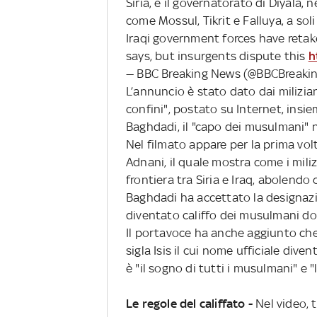
Siria, e il governatorato di Diyala, n
come Mossul, Tikrit e Falluya, a so
Iraqi government forces have retake
says, but insurgents dispute this
h
— BBC Breaking News (@BBCBreaki
L’annuncio è stato dato dai milizia
confini", postato su Internet, insi
Baghdadi, il "capo dei musulmani" 
Nel filmato appare per la prima vo
Adnani, il quale mostra come i mili
frontiera tra Siria e Iraq, abolendo c
Baghdadi ha accettato la designazi
diventato califfo dei musulmani d
Il portavoce ha anche aggiunto che 
sigla Isis il cui nome ufficiale diven
è "il sogno di tutti i musulmani" e "l
Le regole del califfato -
Nel video, 