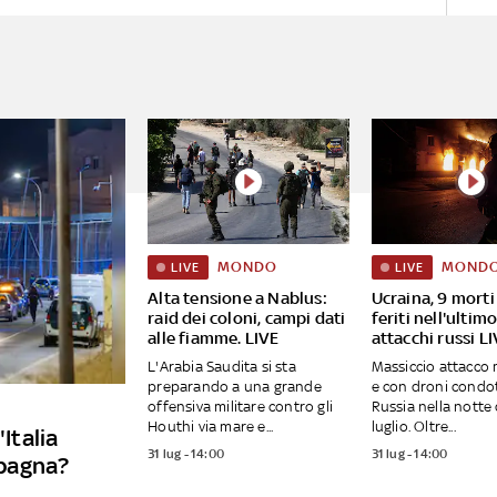
MONDO
MOND
LIVE
LIVE
Alta tensione a Nablus:
Ucraina, 9 morti
raid dei coloni, campi dati
feriti nell'ultim
alle fiamme. LIVE
attacchi russi L
L'Arabia Saudita si sta
Massiccio attacco m
preparando a una grande
e con droni condot
offensiva militare contro gli
Russia nella notte
Houthi via mare e...
luglio. Oltre...
'Italia
31 lug - 14:00
31 lug - 14:00
Spagna?