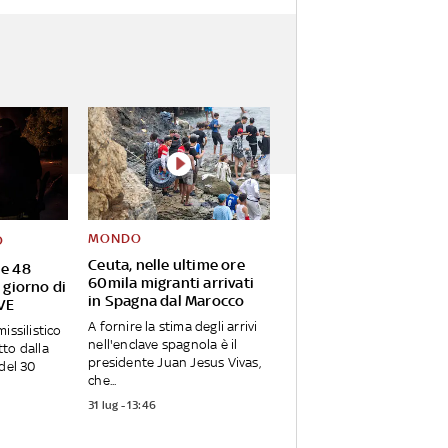
MONDO
O
Ceuta, nelle ultime ore
 e 48
60mila migranti arrivati
o giorno di
in Spagna dal Marocco
IVE
A fornire la stima degli arrivi
issilistico
nell'enclave spagnola è il
to dalla
presidente Juan Jesus Vivas,
 del 30
che...
31 lug - 13:46