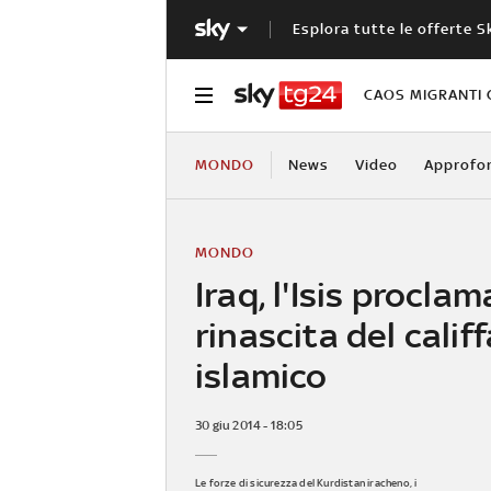
Esplora tutte le offerte S
CAOS MIGRANTI 
MONDO
News
Video
Approfo
MONDO
Iraq, l'Isis proclam
rinascita del calif
islamico
30 giu 2014 - 18:05
Le forze di sicurezza del Kurdistan iracheno, i