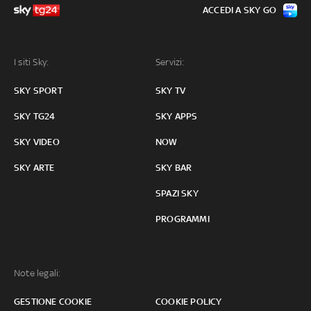
ACCEDI A SKY GO
I siti Sky:
Servizi:
SKY SPORT
SKY TV
SKY TG24
SKY APPS
SKY VIDEO
NOW
SKY ARTE
SKY BAR
SPAZI SKY
PROGRAMMI
Note legali:
GESTIONE COOKIE
COOKIE POLICY