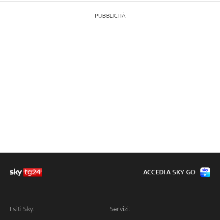
PUBBLICITÀ
ACCEDI A SKY GO
I siti Sky:
Servizi: