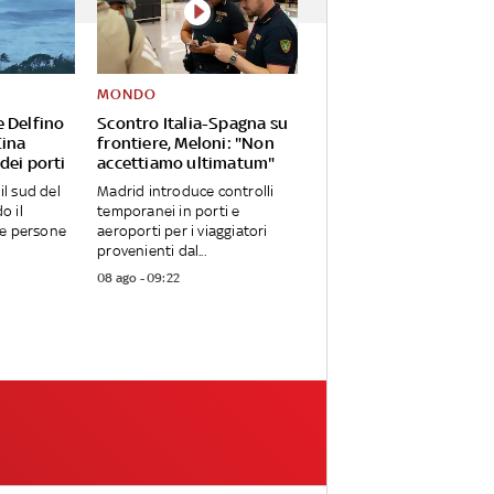
MONDO
e Delfino
Scontro Italia-Spagna su
Cina
frontiere, Meloni: "Non
dei porti
accettiamo ultimatum"
 il sud del
Madrid introduce controlli
o il
temporanei in porti e
ue persone
aeroporti per i viaggiatori
provenienti dal...
08 ago - 09:22