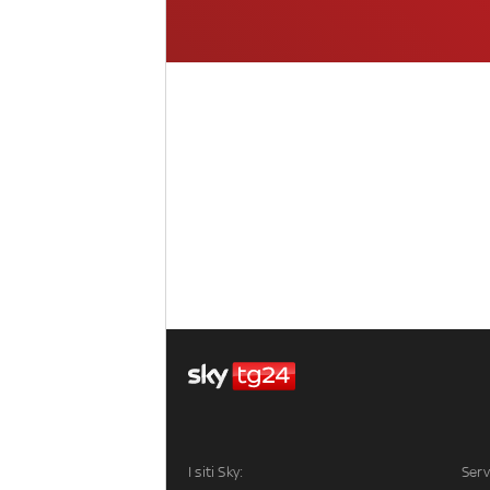
I siti Sky:
Serv