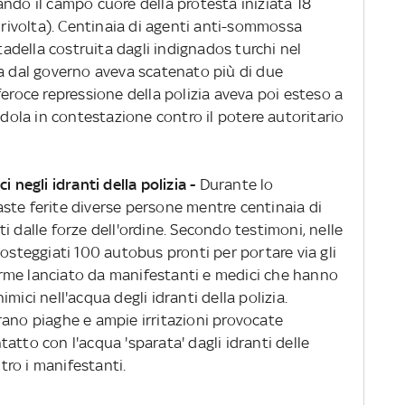
ndo il campo cuore della protesta iniziata 18
a rivolta). Centinaia di agenti anti-sommossa
ttadella costruita dagli indignados turchi nel
ta dal governo aveva scatenato più di due
feroce repressione della polizia aveva poi esteso a
ndola in contestazione contro il potere autoritario
i negli idranti della polizia -
Durante lo
ste ferite diverse persone mentre centinaia di
i dalle forze dell'ordine. Secondo testimoni, nelle
posteggiati 100 autobus pronti per portare via gli
llarme lanciato da manifestanti e medici che hanno
mici nell'acqua degli idranti della polizia.
rano piaghe e ampie irritazioni provocate
atto con l'acqua 'sparata' dagli idranti delle
ro i manifestanti.