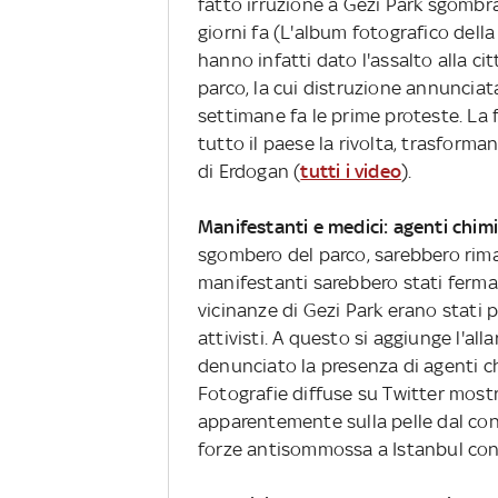
fatto irruzione a Gezi Park sgombra
giorni fa (L'album fotografico dell
hanno infatti dato l'assalto alla ci
parco, la cui distruzione annuncia
settimane fa le prime proteste. La 
tutto il paese la rivolta, trasforma
di Erdogan (
tutti i video
).
Manifestanti e medici: agenti chimic
sgombero del parco, sarebbero rima
manifestanti sarebbero stati fermat
vicinanze di Gezi Park erano stati 
attivisti. A questo si aggiunge l'a
denunciato la presenza di agenti chi
Fotografie diffuse su Twitter most
apparentemente sulla pelle dal cont
forze antisommossa a Istanbul cont