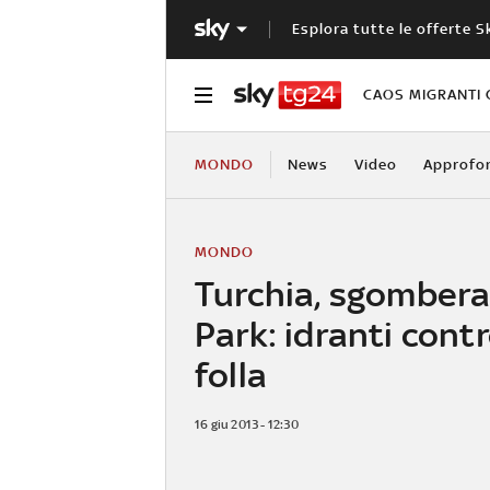
Esplora tutte le offerte S
CAOS MIGRANTI 
MONDO
News
Video
Approfo
MONDO
Turchia, sgombera
Park: idranti contr
folla
16 giu 2013 - 12:30