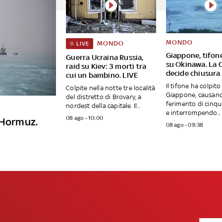
MONDO
MONDO
LIVE
Giappone, tifon
Guerra Ucraina Russia,
su Okinawa. La 
raid su Kiev: 3 morti tra
decide chiusura 
cui un bambino. LIVE
Il tifone ha colpito
Colpite nella notte tre località
Giappone, causand
del distretto di Brovary, a
ferimento di cinq
nordest della capitale. Il...
e interrompendo...
08 ago - 10:00
 Hormuz.
08 ago - 09:38