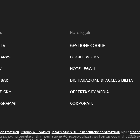
izi:
Note legali:
 TV
GESTIONE COOKIE
 APPS
COOKIE POLICY
W
NOTE LEGALI
 BAR
DICHIARAZIONE DI ACCESSIBILITÀ
ZI SKY
OFFERTA SKY MEDIA
GRAMMI
CORPORATE
contrattuali
,
Privacy & Cookies
,
informazioni sulle modifiche contrattuali
o per
traspa
uti, sono di proprietà di Sky international AG e sono utilizzati su licenza. Copyright 2026 Sky