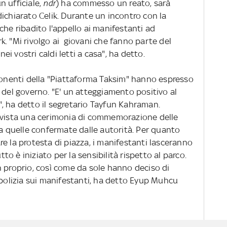
n ufficiale,
ndr
) ha commesso un reato, sarà
ichiarato Celik. Durante un incontro con la
che ribadito l'appello ai manifestanti ad
. "Mi rivolgo ai giovani che fanno parte del
i vostri caldi letti a casa", ha detto.
ponenti della "Piattaforma Taksim" hanno espresso
 del governo. "E' un atteggiamento positivo al
, ha detto il segretario Tayfun Kahraman.
revista una cerimonia di commemorazione delle
ra quelle confermate dalle autorità. Per quanto
e la protesta di piazza, i manifestanti lasceranno
o è iniziato per la sensibilità rispetto al parco.
n proprio, così come da sole hanno deciso di
 polizia sui manifestanti, ha detto Eyup Muhcu