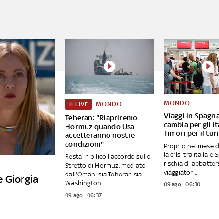
MONDO
MONDO
LIVE
Viaggi in Spagna
Teheran: "Riapriremo
cambia per gli it
Hormuz quando Usa
Timori per il tu
accetteranno nostre
condizioni"
Proprio nel mese d
la crisi tra Italia e
Resta in bilico l'accordo sullo
rischia di abbatters
Stretto di Hormuz, mediato
viaggiatori...
dall'Oman: sia Teheran sia
e Giorgia
Washington...
09 ago - 06:30
09 ago - 06:37