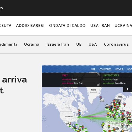
ky
CEUTA
ADDIO BARESI
ONDATA DI CALDO
USA-IRAN
UCRAIN
ndimenti
Ucraina
Israele Iran
UE
USA
Coronavirus
 arriva
t