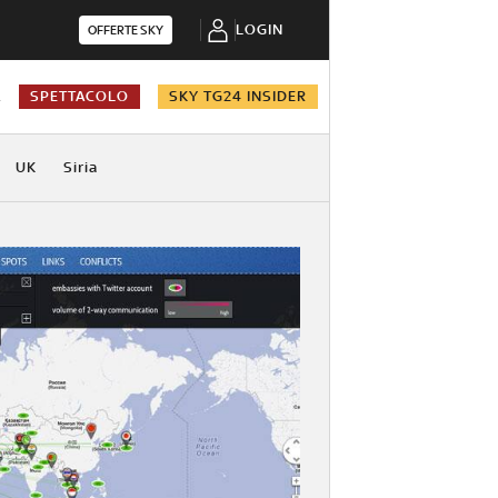
LOGIN
OFFERTE SKY
A
SPETTACOLO
SKY TG24 INSIDER
UK
Siria