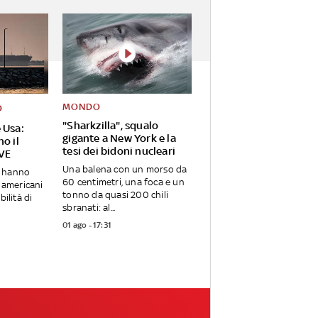
MONDO
O
"Sharkzilla", squalo
 Usa:
gigante a New York e la
no il
tesi dei bidoni nucleari
IVE
Una balena con un morso da
a hanno
60 centimetri, una foca e un
i americani
tonno da quasi 200 chili
bilità di
sbranati: al...
01 ago - 17:31