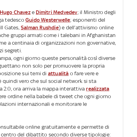
Hugo Chavez
e
Dimitri Medvedev
; il Ministro degli
ega tedesco
Guido Westerwelle
; esponenti del
Bill Gates,
Salman Rushdie
) e dell’attivismo online
nche gruppi armati come i talebani in Afghanistan
ieme a centinaia di organizzazioni non governative,
zi segreti.
ampa, ogni giorno queste personalità così diverse
nguettano non solo per promuovere la propria
osizione sui temi di
attualità
o fare vere e
è quindi vero che sul social network si sta
 2.0, ora arriva la mappa interattiva
realizzata
ere ordine nella babele di tweet che ogni giorno
lazioni internazionali e monitorare le
nsultabile online gratuitamente e permette di
l centro del dibattito secondo diverse tipologie: