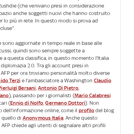
ushdie (che venivano presi in considerazione
 spazio anche soggetti nuovi che hanno costruito
 lo più in rete. In questo modo si prova ad
cluse”.
he sono aggiornate in tempo reale in base alle
scussi, quindi sono sempre soggette a
 a questa classifica, in questo momento l’Italia
 diplomazia 2.0. Tra gli account presi in
i AFP per ora troviamo personalità molto diverse
ido Terzi
e l’ambasciatore a Washington
Claudio
Pierluigi Bersani
,
Antonio Di Pietro
,
fano
), passando per i giornalisti (
Mario Calabresi
ari (
Ennio di Nolfo
,
Germano Dottori
). Non
 dell’informazione online, come il
profilo
del blog
 quello di
Anonymous Italia
. Anche questo
FP chiede agli utenti di segnalare altri profili