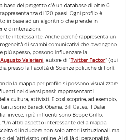
lla base del progetto c’è un database di oltre 6
 rappresentanza di 120 paesi. Ogni profilo è
ato in base ad un algoritmo che prende in
 e di interazioni.
mente interessante. Anche perché rappresenta un
eterogeneità di scambi comunicativi che avvengono
re più spesso, possono influenzare la
a
Augusto Valeriani
, autore di “
Twitter Factor
” (qui
a presso la Facoltà di Scienze politiche di Forlì.
ando la mappa per profilo si possono visualizzare
nfluenti nei diversi paesi: rappresentanti
la cultura, attivisti. E così scoprire, ad esempio,
tanti sono Barack Obama, Bill Gates, il Dalai
ia, invece, i più influenti sono Beppe Grillo,
. “Un altro aspetto interessante della mappa –
scelta di includere non solo attori istituzionali, ma
o dell’attivismo online. Al di là di personalità