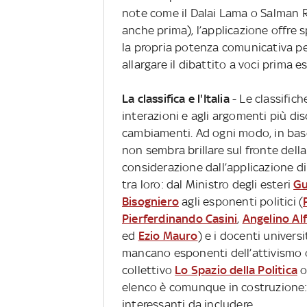
note come il Dalai Lama o Salman R
anche prima), l’applicazione offre
la propria potenza comunicativa per
allargare il dibattito a voci prima es
La classifica e l'Italia
- Le classific
interazioni e agli argomenti più di
cambiamenti. Ad ogni modo, in base
non sembra brillare sul fronte della
considerazione dall’applicazione d
tra loro: dal Ministro degli esteri
Gu
Bisogniero
agli esponenti politici (
Pierferdinando Casini
,
Angelino Al
ed
Ezio Mauro
) e i docenti universit
mancano esponenti dell’attivismo o
collettivo
Lo Spazio della Politica
o
elenco è comunque in costruzione: A
interessanti da includere.