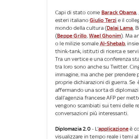
Capi di stato come
Barack Obama
,
esteri italiano
Giulio Terzi
e il coll
mondo della cultura (
Dalai Lama
, 
(
Beppe Grillo
,
Wael Ghonim
). Ma a
o le milizie somale
Al-Shebab
, ins
think-tank, istituti di ricerca e servi
Tra un vertice e una conferenza st
tra loro sono anche su Twitter. Ci
immagine, ma anche per prendere p
proprie dichiarazioni di guerra. Se 
affermando una sorta di diplomazia
dall’agenzia francese AFP per mett
vengono scambiati sui temi delle re
conversazioni più interessanti.
Diplomazia 2.0
- L’
applicazione
è co
visualizzare in tempo reale i temi a