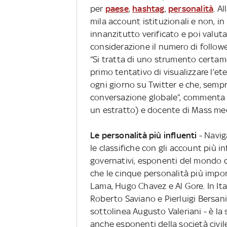
per
paese
,
hashtag
,
personalità
. A
mila account istituzionali e non, in
innanzitutto verificato e poi valut
considerazione il numero di follower
“Si tratta di uno strumento certa
primo tentativo di visualizzare l’
ogni giorno su Twitter e che, semp
conversazione globale”, comment
un estratto) e docente di Mass medi
Le personalità più influenti
- Navig
le classifiche con gli account più i
governativi, esponenti del mondo del
che le cinque personalità più impor
Lama, Hugo Chavez e Al Gore. In Ital
Roberto Saviano e Pierluigi Bersani
sottolinea Augusto Valeriani - è la 
anche esponenti della società civile 