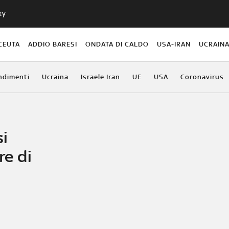
ky
CEUTA
ADDIO BARESI
ONDATA DI CALDO
USA-IRAN
UCRAIN
ndimenti
Ucraina
Israele Iran
UE
USA
Coronavirus
si
re di