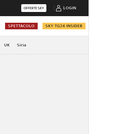
LOGIN
OFFERTE SKY
A
SPETTACOLO
SKY TG24 INSIDER
UK
Siria