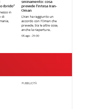
:
sminamento: cosa
o ibrido”
prevede l’intesa Iran-
Oman
messo in
o di
L’Iran ha raggiunto un
rmania,
accordo con l’Oman che
prevede, tra le altre cose,
anche la riapertura...
05 ago - 21:00
PUBBLICITÀ