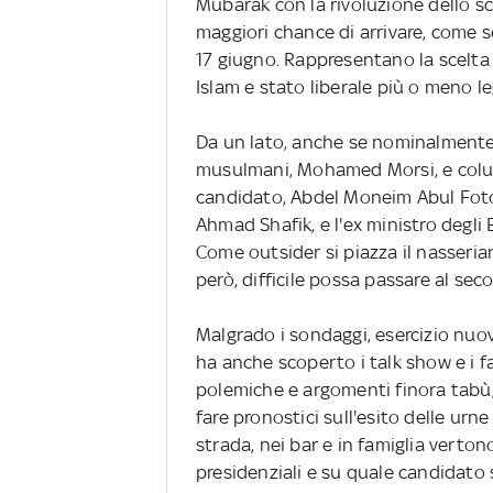
Mubarak con la rivoluzione dello s
maggiori chance di arrivare, come s
17 giugno. Rappresentano la scelta d
Islam e stato liberale più o meno le
Da un lato, anche se nominalmente n
musulmani, Mohamed Morsi, e colui 
candidato, Abdel Moneim Abul Fotou
Ahmad Shafik, e l'ex ministro degli 
Come outsider si piazza il nasseri
però, difficile possa passare al sec
Malgrado i sondaggi, esercizio nuo
ha anche scoperto i talk show e i fa
polemiche e argomenti finora tabù, 
fare pronostici sull'esito delle urn
strada, nei bar e in famiglia verto
presidenziali e su quale candidato 