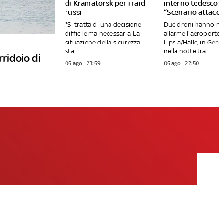
di Kramatorsk per i raid
interno tedesco
russi
“Scenario attacc
"Si tratta di una decisione
Due droni hanno 
difficile ma necessaria. La
allarme l'aeroport
situazione della sicurezza
Lipsia/Halle, in Ge
sta...
nella notte tra...
rridoio di
05 ago - 23:59
05 ago - 22:50