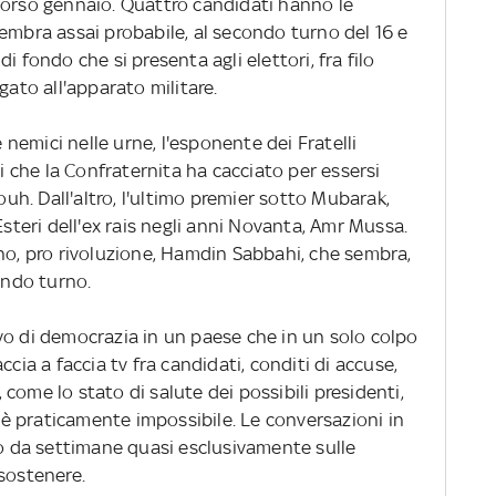
corso gennaio. Quattro candidati hanno le
embra assai probabile, al secondo turno del 16 e
i fondo che si presenta agli elettori, fra filo
gato all'apparato militare.
emici nelle urne, l'esponente dei Fratelli
che la Confraternita ha cacciato per essersi
h. Dall'altro, l'ultimo premier sotto Mubarak,
Esteri dell'ex rais negli anni Novanta, Amr Mussa.
ano, pro rivoluzione, Hamdin Sabbahi, che sembra,
ondo turno.
vo di democrazia in un paese che in un solo colpo
ccia a faccia tv fra candidati, conditi di accuse,
come lo stato di salute dei possibili presidenti,
e è praticamente impossibile. Le conversazioni in
no da settimane quasi esclusivamente sulle
sostenere.