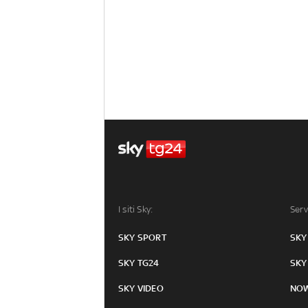
I siti Sky:
Serv
SKY SPORT
SKY
SKY TG24
SKY
SKY VIDEO
NO