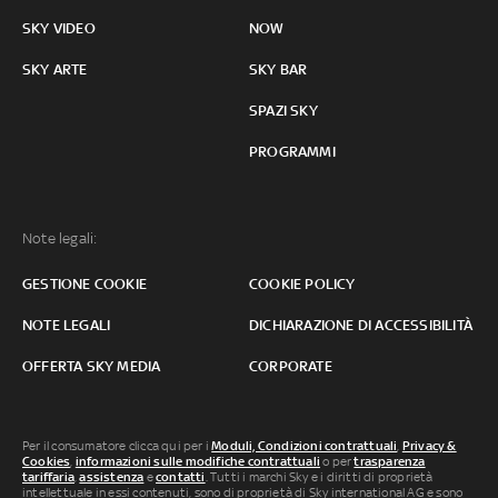
SKY VIDEO
NOW
SKY ARTE
SKY BAR
SPAZI SKY
PROGRAMMI
Note legali:
GESTIONE COOKIE
COOKIE POLICY
NOTE LEGALI
DICHIARAZIONE DI ACCESSIBILITÀ
OFFERTA SKY MEDIA
CORPORATE
Per il consumatore clicca qui per i
Moduli, Condizioni contrattuali
,
Privacy &
Cookies
,
informazioni sulle modifiche contrattuali
o per
trasparenza
tariffaria
,
assistenza
e
contatti
. Tutti i marchi Sky e i diritti di proprietà
intellettuale in essi contenuti, sono di proprietà di Sky international AG e sono