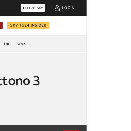
LOGIN
OFFERTE SKY
SKY TG24 INSIDER
UK
Siria
ttono 3