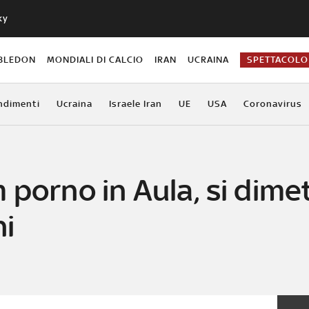
ky
BLEDON
MONDIALI DI CALCIO
IRAN
UCRAINA
SPETTACOLO
ndimenti
Ucraina
Israele Iran
UE
USA
Coronavirus
 porno in Aula, si dime
ni