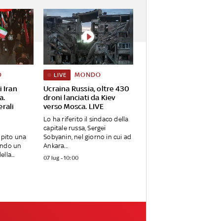
O
MONDO
LIVE
 Iran
Ucraina Russia, oltre 430
a.
droni lanciati da Kiev
rali
verso Mosca. LIVE
Lo ha riferito il sindaco della
capitale russa, Sergei
lpito una
Sobyanin, nel giorno in cui ad
ando un
Ankara...
lla...
07 lug - 10:00