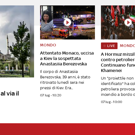
MONDO
MOND
LIVE
Attentato Monaco, uccisa
A Hormuz missili
a Kiev la sospettata
contro petrolier
Anastasiia Berezovska
Continuano fune
Khamenei
Il corpo di Anastasiia
Berezovska, 39 anni, è stato
Un "proiettile non
ritrovato lunedì sera nei
identificato" ha co
pressi di Kiev. Era...
petroliera provoc
l via il
incendio a bordo de
07 lug - 10:20
07 lug - 10:00