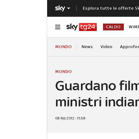
Esplora tutte le offerte S
CALDO
WIM
MONDO
News
Video
Approfo
MONDO
Guardano film
ministri india
08 feb 2012 - 11:58