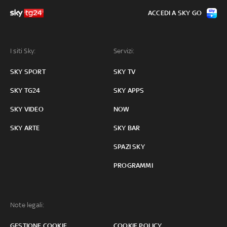
ACCEDI A SKY GO
I siti Sky:
Servizi:
SKY SPORT
SKY TV
SKY TG24
SKY APPS
SKY VIDEO
NOW
SKY ARTE
SKY BAR
SPAZI SKY
PROGRAMMI
Note legali:
GESTIONE COOKIE
COOKIE POLICY