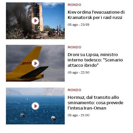
MONDO
Kiev ordina l'evacuazione di
Kramatorsk per i raid russi
05 ago - 23:59
MONDO
Droni su Lipsia, ministro
interno tedesco: “Scenario
attacco ibrido”
05 ago - 22:50
MONDO
Hormuz, dal transito allo
sminamento: cosa prevede
l’intesa Iran-Oman
05 ago - 21:00