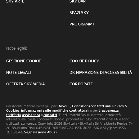
SKY ARTE
SKY BAR
SPAZI SKY
PROGRAMMI
Note legali:
GESTIONE COOKIE
COOKIE POLICY
NOTE LEGALI
DICHIARAZIONE DI ACCESSIBILITÀ
OFFERTA SKY MEDIA
CORPORATE
Per il consumatore clicca qui per i
Moduli, Condizioni contrattuali
,
Privacy &
Cookies
,
informazioni sulle modifiche contrattuali
o per
trasparenza
tariffaria
,
assistenza
e
contatti
. Tutti i marchi Sky e i diritti di proprietà
intellettuale in essi contenuti, sono di proprietà di Sky international AG e sono
utilizzati su licenza. Copyright 2026 Sky Italia - Sky Italia Srl Via Monte Penice, 7 -
20138 Milano P.IVA 04619241005. SkyTG24: ISSN 3035-1537 e SkySport: ISSN
3035-1545.
Segnalazione Abusi