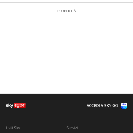
PUBBLICITÀ
ACCEDI A SKY GO
I siti Sky:
Servizi: