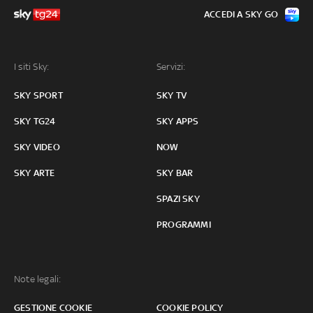
ACCEDI A SKY GO
I siti Sky:
Servizi:
SKY SPORT
SKY TV
SKY TG24
SKY APPS
SKY VIDEO
NOW
SKY ARTE
SKY BAR
SPAZI SKY
PROGRAMMI
Note legali:
GESTIONE COOKIE
COOKIE POLICY