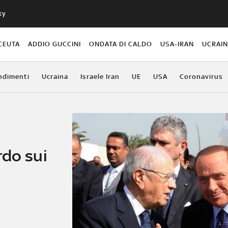
ky
CEUTA
ADDIO GUCCINI
ONDATA DI CALDO
USA-IRAN
UCRAI
ndimenti
Ucraina
Israele Iran
UE
USA
Coronavirus
rdo sui