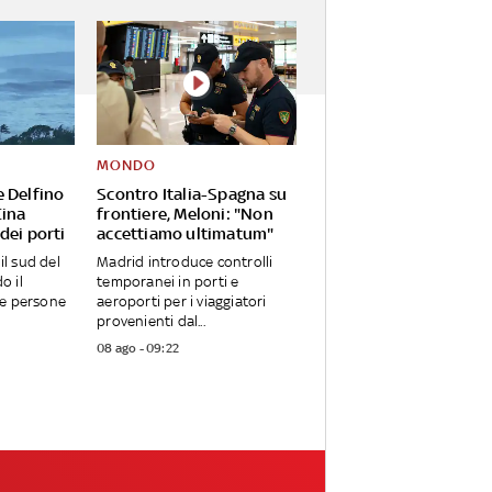
MONDO
e Delfino
Scontro Italia-Spagna su
Cina
frontiere, Meloni: "Non
dei porti
accettiamo ultimatum"
 il sud del
Madrid introduce controlli
o il
temporanei in porti e
ue persone
aeroporti per i viaggiatori
provenienti dal...
08 ago - 09:22