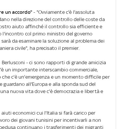
are un accordo"
- "Ovviamente c'è l'assoluta
dano nella direzione del controllo delle coste da
stro aiuto affinché il controllo sia efficiente e
o l'incontro col primo ministro del governo
ci sarà da esaminare la soluzione al problema dei
maniera civile", ha precisato il premier.
o Berlusconi - ci sono rapporti di grande amicizia
C'è un importante interscambio commerciale,
mo che c'è un'emergenza e un momento difficile per
he guardano all'Europa e alla sponda sud del
 una nuova vita dove c'è democrazia e libertà e
iuti economici cui l'Italia si farà carico per
lavoro dei giovani tunisini per incentivarli a non
mpedusa continuano i trasferimenti dei migranti