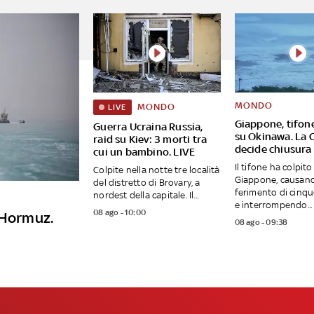
MONDO
MONDO
LIVE
Giappone, tifon
Guerra Ucraina Russia,
su Okinawa. La 
raid su Kiev: 3 morti tra
decide chiusura 
cui un bambino. LIVE
Il tifone ha colpito
Colpite nella notte tre località
Giappone, causand
del distretto di Brovary, a
ferimento di cinq
nordest della capitale. Il...
e interrompendo...
08 ago - 10:00
 Hormuz.
08 ago - 09:38