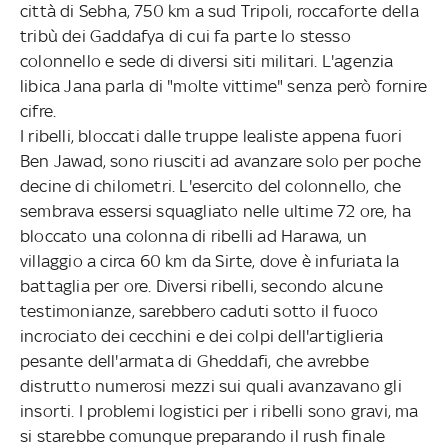
città di Sebha, 750 km a sud Tripoli, roccaforte della
tribù dei Gaddafya di cui fa parte lo stesso
colonnello e sede di diversi siti militari. L'agenzia
libica Jana parla di "molte vittime" senza però fornire
cifre.
I ribelli, bloccati dalle truppe lealiste appena fuori
Ben Jawad, sono riusciti ad avanzare solo per poche
decine di chilometri. L'esercito del colonnello, che
sembrava essersi squagliato nelle ultime 72 ore, ha
bloccato una colonna di ribelli ad Harawa, un
villaggio a circa 60 km da Sirte, dove è infuriata la
battaglia per ore. Diversi ribelli, secondo alcune
testimonianze, sarebbero caduti sotto il fuoco
incrociato dei cecchini e dei colpi dell'artiglieria
pesante dell'armata di Gheddafi, che avrebbe
distrutto numerosi mezzi sui quali avanzavano gli
insorti. I problemi logistici per i ribelli sono gravi, ma
si starebbe comunque preparando il rush finale