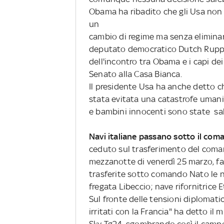
Obama ha ribadito che gli Usa no
un
cambio di regime ma senza eliminare
deputato democratico Dutch Ruppe
dell'incontro tra Obama e i capi de
Senato alla Casa Bianca.
Il presidente Usa ha anche detto c
stata evitata una catastrofe umanita
e bambini innocenti sono state sal
Navi italiane passano sotto il com
ceduto sul trasferimento del comand
mezzanotte di venerdì 25 marzo, fa
trasferite sotto comando Nato le n
fregata Libeccio; nave rifornitrice
Sul fronte delle tensioni diplomat
irritati con la Francia" ha detto il 
Sky Tg24, sgombrando così il campo 