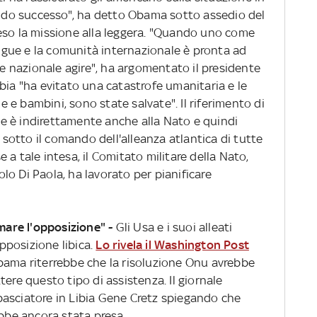
vendo successo", ha detto Obama sotto assedio del
eso la missione alla leggera. "Quando uno come
gue e la comunità internazionale è pronta ad
sse nazionale agire", ha argomentato il presidente
bia "ha evitato una catastrofe umanitaria e le
ne e bambini, sono state salvate". Il riferimento di
e è indirettamente anche alla Nato e quindi
o sotto il comando dell'alleanza atlantica di tutte
se a tale intesa, il Comitato militare della Nato,
o Di Paola, ha lavorato per pianificare
rmare l'opposizione" -
Gli Usa e i suoi alleati
pposizione libica.
Lo rivela il Washington Post
bama riterrebbe che la risoluzione Onu avrebbe
ere questo tipo di assistenza. Il giornale
asciatore in Libia Gene Cretz spiegando che
be ancora stata presa.