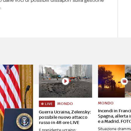
.
MONDO
MONDO
LIVE
Incendi in Franc
Guerra Ucraina, Zelensky:
Spagna, allerta 
possibile nuovo attacco
e a Madrid. FOT
russo in 48 ore LIVE
Situazione dramma
Il presidente ucraino: