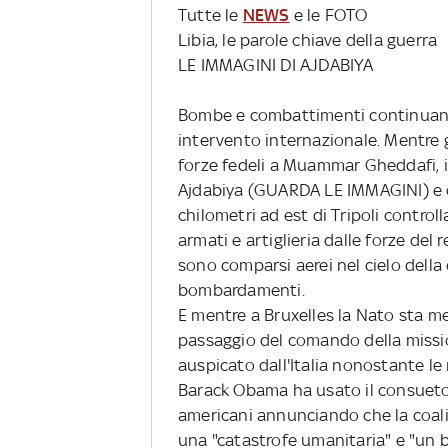
Tutte le
NEWS
e le FOTO
Libia, le parole chiave della guerra
LE IMMAGINI DI AJDABIYA
Bombe e combattimenti continuano 
intervento internazionale. Mentre gl
forze fedeli a Muammar Gheddafi, i 
Ajdabiya (GUARDA LE IMMAGINI) e di
chilometri ad est di Tripoli controll
armati e artiglieria dalle forze del
sono comparsi aerei nel cielo della
bombardamenti.
E mentre a Bruxelles la Nato sta me
passaggio del comando della missio
auspicato dall'Italia nonostante le
Barack Obama ha usato il consueto 
americani annunciando che la coali
una "catastrofe umanitaria" e "un 