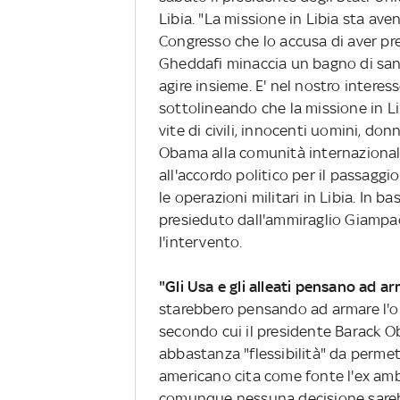
Libia. "La missione in Libia sta a
Congresso che lo accusa di aver pr
Gheddafi minaccia un bagno di san
agire insieme. E' nel nostro intere
sottolineando che la missione in Li
vite di civili, innocenti uomini, don
Obama alla comunità internazional
all'accordo politico per il passaggi
le operazioni militari in Libia. In ba
presieduto dall'ammiraglio Giampaol
l'intervento.
"Gli Usa e gli alleati pensano ad a
starebbero pensando ad armare l'o
secondo cui il presidente Barack O
abbastanza "flessibilità" da permett
americano cita come fonte l'ex amb
comunque nessuna decisione sareb