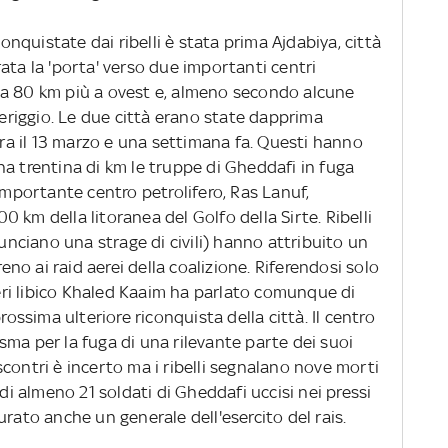
onquistate dai ribelli è stata prima Ajdabiya, città
ata la 'porta' verso due importanti centri
circa 80 km più a ovest e, almeno secondo alcune
riggio. Le due città erano state dapprima
 tra il 13 marzo e una settimana fa. Questi hanno
a trentina di km le truppe di Gheddafi in fuga
 importante centro petrolifero, Ras Lanuf,
 km della litoranea del Golfo della Sirte. Ribelli
nunciano una strage di civili) hanno attribuito un
reno ai raid aerei della coalizione. Riferendosi solo
steri libico Khaled Kaaim ha parlato comunque di
rossima ulteriore riconquista della città. Il centro
ma per la fuga di una rilevante parte dei suoi
i scontri è incerto ma i ribelli segnalano nove morti
 di almeno 21 soldati di Gheddafi uccisi nei pressi
urato anche un generale dell'esercito del rais.