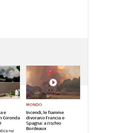
MONDO
ia e
Incendi, le fiamme
in Gironda
divorano Francia e
O
Spagna: a rischio
Bordeaux
tica nei