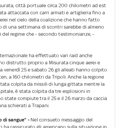
surata, città portuale circa 200 chilometri ad est
stata attaccata con carri armati e artiglieria fino a
rei nel cielo della coalizione che hanno fatto
io di una settimana di scontri sarebbe di almeno
i del regime che - secondo testimonianze, -
nternazionale ha effettuato vari raid anche
no distrutto proprio a Misurata cinque aerei e
ra venerdì 25 e sabato 26 gli alleati hanno colpito
 Zliten, a 160 chilometri da Tripoli. Anche la regione
stata colpita da missili di lunga gittata mentre la
apitale, è stata colpita da tre esplosioni in
o state compiute tra il 25 e il 26 marzo da caccia
ana schierati a Trapani.
 di sangue" -
Nel consueto messaggio del
ti ha rassicurato gli americano sulla situazione in