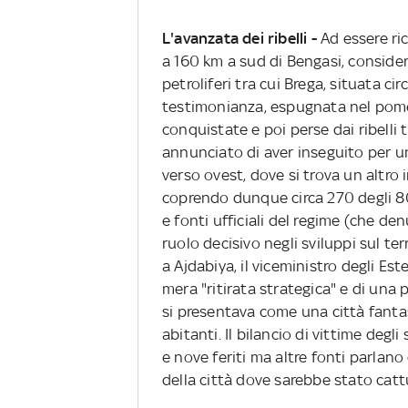
L'avanzata dei ribelli -
Ad essere ric
a 160 km a sud di Bengasi, consider
petroliferi tra cui Brega, situata 
testimonianza, espugnata nel pome
conquistate e poi perse dai ribelli
annunciato di aver inseguito per un
verso ovest, dove si trova un altro
coprendo dunque circa 270 degli 800
e fonti ufficiali del regime (che de
ruolo decisivo negli sviluppi sul ter
a Ajdabiya, il viceministro degli E
mera "ritirata strategica" e di una p
si presentava come una città fantas
abitanti. Il bilancio di vittime degl
e nove feriti ma altre fonti parlano
della città dove sarebbe stato catt