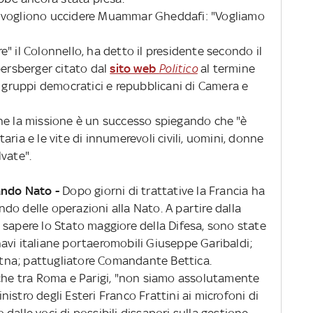
n vogliono uccidere Muammar Gheddafi: "Vogliamo
" il Colonnello, ha detto il presidente secondo il
rsberger citato dal
sito web
Politico
al termine
i gruppi democratici e repubblicani di Camera e
he la missione è un successo spiegando che "è
ria e le vite di innumerevoli civili, uomini, donne
vate".
ando Nato -
Dopo giorni di trattative la Francia ha
o delle operazioni alla Nato. A partire dalla
 sapere lo Stato maggiore della Difesa, sono state
avi italiane portaeromobili Giuseppe Garibaldi;
 Etna; pattugliatore Comandante Bettica.
iche tra Roma e Parigi, "non siamo assolutamente
ministro degli Esteri Franco Frattini ai microfoni di
dalle voci di possibili dissapori sulla gestione