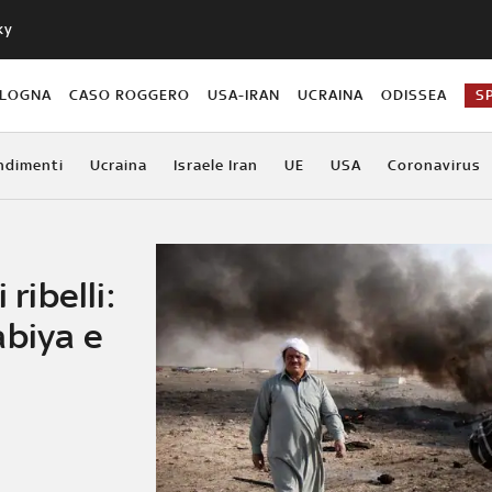
ky
OLOGNA
CASO ROGGERO
USA-IRAN
UCRAINA
ODISSEA
S
ndimenti
Ucraina
Israele Iran
UE
USA
Coronavirus
 ribelli:
abiya e