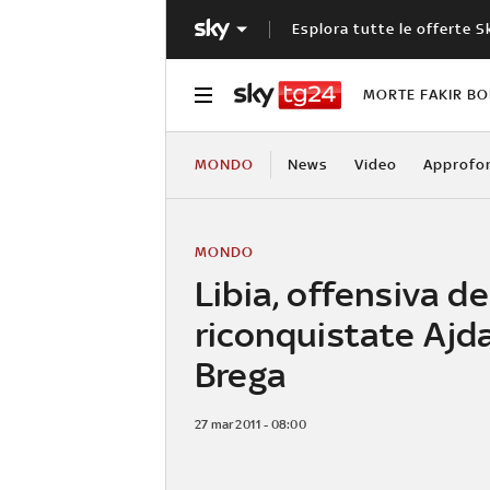
Esplora tutte le offerte S
MORTE FAKIR B
MONDO
News
Video
Approfo
MONDO
Libia, offensiva dei
riconquistate Ajd
Brega
27 mar 2011 - 08:00