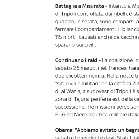
Battaglia a Misurata
- Intanto a Mi
di Tripoli controllata dai ribelli, è 
quando, in serata, sono comparsi ae
fermare i bombardamenti. Il bilanc
115 morti, causati anche da cecchin
sparano sui civili.
Continuano i raid -
La coalizione i
sabato 26 marzo: i jet francesi han
due elicotteri nemici. Nella notte t
"siti civili e militari" della città di
di al Watia, a sudovest di Tripoli è 
zona di Tajura, periferia est della c
successione. Tre missioni aeree son
F-16 dell'Aereonautica militare itali
Obama: "Abbiamo evitato un bagno
sabato il presidente degli Stati Uni