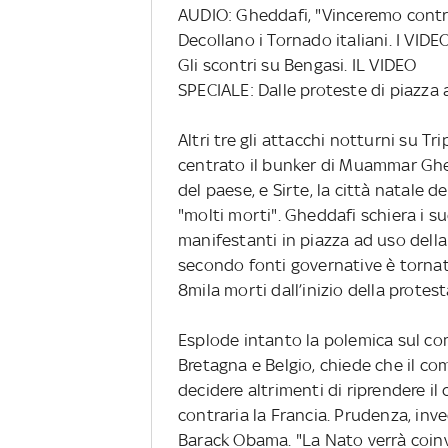
AUDIO: Gheddafi, "Vinceremo contro
Decollano i Tornado italiani. I VIDE
Gli scontri su Bengasi. IL VIDEO
SPECIALE: Dalle proteste di piazza a
Altri tre gli attacchi notturni su T
centrato il bunker di Muammar Ghe
del paese, e Sirte, la città natale 
"molti morti". Gheddafi schiera i s
manifestanti in piazza ad uso della 
secondo fonti governative è tornata 
8mila morti dall’inizio della protes
Esplode intanto la polemica sul com
Bretagna e Belgio, chiede che il c
decidere altrimenti di riprendere il
contraria la Francia. Prudenza, inv
Barack Obama. "La Nato verrà coinv