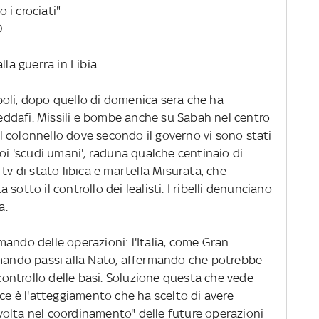
 i crociati"
O
lla guerra in Libia
ripoli, dopo quello di domenica sera che ha
ddafi. Missili e bombe anche su Sabah nel centro
del colonnello dove secondo il governo vi sono stati
uoi 'scudi umani', raduna qualche centinaio di
tv di stato libica e martella Misurata, che
sotto il controllo dei lealisti. I ribelli denunciano
ta.
ando delle operazioni: l'Italia, come Gran
omando passi alla Nato, affermando che potrebbe
 controllo delle basi. Soluzione questa che vede
ece è l'atteggiamento che ha scelto di avere
olta nel coordinamento" delle future operazioni