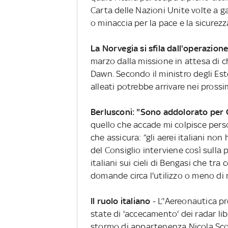
Carta delle Nazioni Unite volte a ga
o minaccia per la pace e la sicurezz
La Norvegia si sfila dall'operazion
marzo dalla missione in attesa di 
Dawn. Secondo il ministro degli Este
alleati potrebbe arrivare nei prossim
Berlusconi: "Sono addolorato per
quello che accade mi colpisce pers
che assicura: “gli aerei italiani n
del Consiglio interviene così sulla
italiani sui cieli di Bengasi che tr
domande circa l'utilizzo o meno di m
Il ruolo italiano
- L’'Aereonautica pr
state di 'accecamento' dei radar lib
stormo di appartenenza Nicola Scol