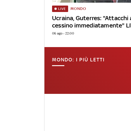
MONDO
LIVE
Ucraina, Guterres: "Attacchi a
cessino immediatamente" L
06 ago - 22:00
MONDO: I PIÙ LETTI