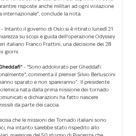
rantire risposte anche militari ad ogni violazione
a internazionale", conclude la nota.
e
- Intanto il governo di Oslo si è ritirato lunedì 21
chiarezza su scopi e guida dell'operazione Odyssey
ri italiano Franco Frattini, una decisione dei 28
i giorni.
 Gheddafi"
- "Sono addolorato per Gheddafi:
onalmente", commenta il premier Silvio Berlusconi
on hanno sparato e non spareranno”. Il presidente
 polemica nata dalla prima missione dei tornado
a comunicati e dichiarazioni ha fatto nascere
issili da parte dei caccia.
ecisa che le missioni dei Tornado italiani sono
ici, ma intanto sarebbe stato rispedito allo
ari, maggiore del 50 stormo di Piacenza che,