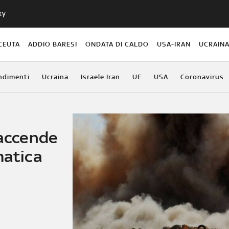
ky
CEUTA
ADDIO BARESI
ONDATA DI CALDO
USA-IRAN
UCRAIN
ndimenti
Ucraina
Israele Iran
UE
USA
Coronavirus
 accende
matica