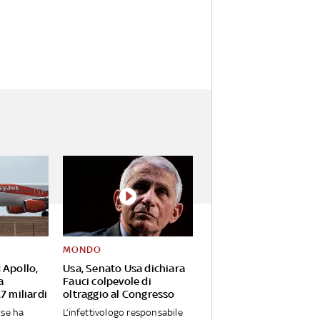
MONDO
 Apollo,
Usa, Senato Usa dichiara
a
Fauci colpevole di
7 miliardi
oltraggio al Congresso
nse ha
L’infettivologo responsabile