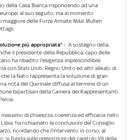
uilino della Casa Bianca rispondendo ad una
 europei al suo seguito, ma al momento
to maggiore delle Forze Armate Mike Mullen
ttagli
.
soluzione più appropriata"
- A sostegno della
che il presidente della Repubblica, capo delle
tano ha ribadito l'esigenza imprescindibile
nia con Stati Uniti, Regno Unito ed altri alleati, di
che la Nato rappresenta la soluzione di gran
una nota del Quirinale diffusa al termine di un
zione bipartisan della Camera dei Rappresentanti
Pelosi.
 il massimo di chiarezza, coerenza ed efficacia nello
 Libia, ha richiamato le conclusioni del Consiglio
rzo, ricordando che l'intervento in corso, al
o, si fonda sulle prescrizioni del capitolo VII della