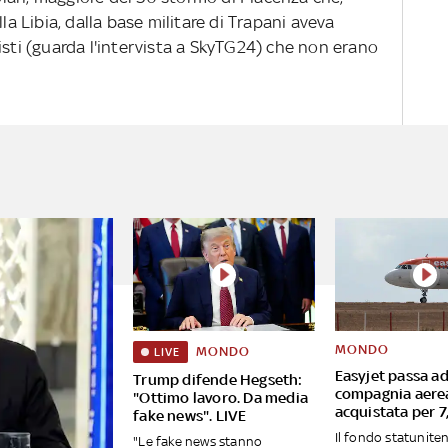
la Libia, dalla base militare di Trapani aveva
isti (guarda l'intervista a SkyTG24) che non erano
MONDO
MONDO
LIVE
Easyjet passa ad
Trump difende Hegseth:
compagnia aere
"Ottimo lavoro. Da media
acquistata per 7,
fake news". LIVE
Il fondo statunite
"Le fake news stanno