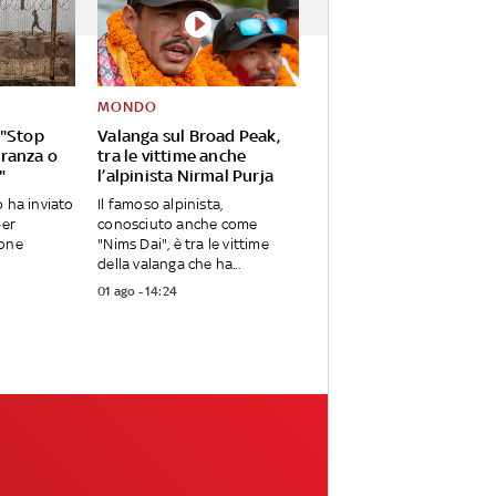
MONDO
 "Stop
Valanga sul Broad Peak,
ranza o
tra le vittime anche
"
l’alpinista Nirmal Purja
o ha inviato
Il famoso alpinista,
per
conosciuto anche come
ione
"Nims Dai", è tra le vittime
della valanga che ha...
01 ago - 14:24