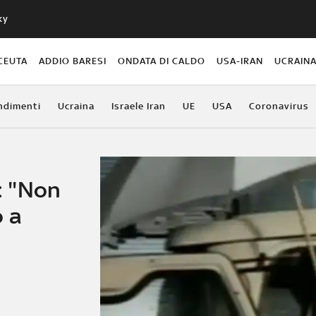
ky
CEUTA
ADDIO BARESI
ONDATA DI CALDO
USA-IRAN
UCRAIN
ndimenti
Ucraina
Israele Iran
UE
USA
Coronavirus
o: "Non
o a