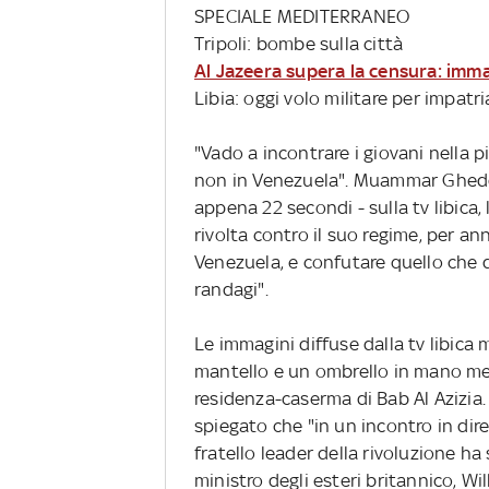
SPECIALE MEDITERRANEO
Tripoli: bombe sulla città
Al Jazeera supera la censura: imma
Libia: oggi volo militare per impatria
"Vado a incontrare i giovani nella 
non in Venezuela". Muammar Ghedda
appena 22 secondi - sulla tv libica
rivolta contro il suo regime, per an
Venezuela, e confutare quello che 
randagi".
Le immagini diffuse dalla tv libica
mantello e un ombrello in mano men
residenza-caserma di Bab Al Azizia. 
spiegato che "in un incontro in diret
fratello leader della rivoluzione ha
ministro degli esteri britannico, Wi