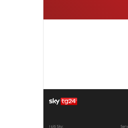
I siti Sky:
Serv