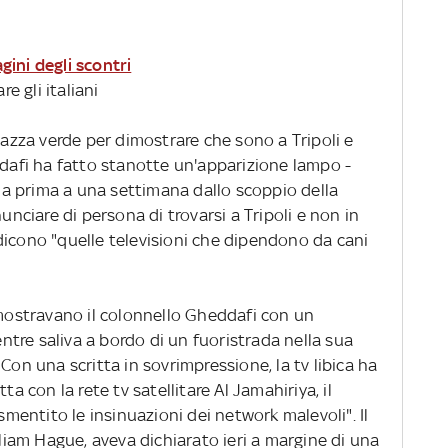
gini degli scontri
re gli italiani
piazza verde per dimostrare che sono a Tripoli e
fi ha fatto stanotte un'apparizione lampo -
, la prima a una settimana dallo scoppio della
nunciare di persona di trovarsi a Tripoli e non in
dicono "quelle televisioni che dipendono da cani
 mostravano il colonnello Gheddafi con un
tre saliva a bordo di un fuoristrada nella sua
Con una scritta in sovrimpressione, la tv libica ha
ta con la rete tv satellitare Al Jamahiriya, il
 smentito le insinuazioni dei network malevoli". Il
lliam Hague, aveva dichiarato ieri a margine di una