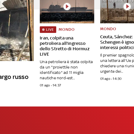
MONDO
MONDO
LIVE
Ceuta, Sánchez:
Iran, colpita una
Schengen è igno
petroliera all'ingresso
interessi politici
dello Stretto di Hormuz
LIVE
Il premier spagnol
una lettera all'Ue 
Una petroliera è stata colpita
chiedere una riun
da un "proiettile non
urgente dei...
identificato" ad 11 miglia
cargo russo
nautiche nord-est...
01 ago - 14:30
01 ago - 14:37