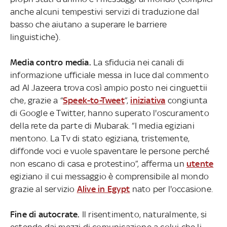
anche alcuni tempestivi servizi di traduzione dal
basso che aiutano a superare le barriere
linguistiche).
Media contro media.
La sfiducia nei canali di
informazione ufficiale messa in luce dal commento
ad Al Jazeera trova così ampio posto nei cinguettii
che, grazie a “
Speek-to-Tweet
”,
iniziativa
congiunta
di Google e Twitter, hanno superato l'oscuramento
della rete da parte di Mubarak. “I media egiziani
mentono. La Tv di stato egiziana, tristemente,
diffonde voci e vuole spaventare le persone perché
non escano di casa e protestino”, afferma un
utente
egiziano il cui messaggio è comprensibile al mondo
grazie al servizio
Alive in Egypt
nato per l'occasione.
Fine di autocrate.
Il risentimento, naturalmente, si
estende dai mezzi di comunicazione a colui che li