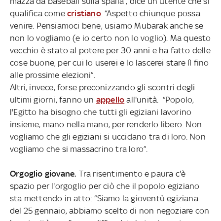
mazza da baseball sulla spalla”, dice un utente che si
qualifica come
cristiano
. “Aspetto chiunque possa
venire. Pensiamoci bene, usiamo Mubarak anche se
non lo vogliamo (e io certo non lo voglio). Ma questo
vecchio è stato al potere per 30 anni e ha fatto delle
cose buone, per cui lo userei e lo lascerei stare lì fino
alle prossime elezioni”.
Altri, invece, forse preconizzando gli scontri degli
ultimi giorni, fanno un
appello
all'unità. “Popolo,
l'Egitto ha bisogno che tutti gli egiziani lavorino
insieme, mano nella mano, per renderlo libero. Non
vogliamo che gli egiziani si uccidano tra di loro. Non
vogliamo che si massacrino tra loro”.
Orgoglio giovane.
Tra risentimento e paura c'è
spazio per l'orgoglio per ciò che il popolo egiziano
sta mettendo in atto: “Siamo la gioventù egiziana
del 25 gennaio, abbiamo scelto di non negoziare con