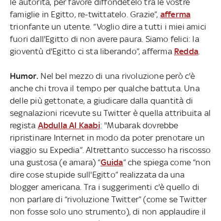
le autorità, per favore diffondetelo tra le vostre
famiglie in Egitto, re-twittatelo. Grazie”,
afferma
trionfante un utente. “Voglio dire a tutti i miei amici
fuori dall'Egitto di non avere paura. Siamo felici: la
gioventù d'Egitto ci sta liberando”, afferma
Redda
.
Humor.
Nel bel mezzo di una rivoluzione però c'è
anche chi trova il tempo per qualche battuta. Una
delle più gettonate, a giudicare dalla quantità di
segnalazioni ricevute su Twitter è quella attribuita al
regista
Abdulla Al Kaabi
: "Mubarak dovrebbe
ripristinare Internet in modo da poter prenotare un
viaggio su Expedia”. Altrettanto successo ha riscosso
una gustosa (e amara) “
Guida
” che spiega come “non
dire cose stupide sull'Egitto” realizzata da una
blogger americana. Tra i suggerimenti c'è quello di
non parlare di “rivoluzione Twitter” (come se Twitter
non fosse solo uno strumento), di non applaudire il