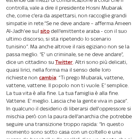
controlla, vale a dire il presidente Hosni Mubarak
che, come c'era da aspettarsi, non raccoglie grandi
simpatie in rete.“Se ne deve andare – afferma Ameen
Al-Jadh'ee sul
sito
dell'emittente araba - con il suo
ultimo discorso, si sta ripetendo lo scenario
tunisino”. Ma anche altrove il rais egiziano non se la
passa meglio. “E' un criminale, se ne deve andare”,
dice un cittadino su
Twitter
. Altri sono più delicati,
quasi lirici, nella forma ma il senso delle loro
richieste non
cambia
: “Ti prego Mubarak, vattene,
vattene, vattene. Il popolo non ti vuole. E' semplice.
La tua vita è alla fine. La tua famiglia è alla fine.
Vattene. E' meglio. Lascia che la gente viva in pace”.
In qualcuno il desiderio di liberarsi dell'oppressore si
mischia però con la paura dell'anarchia che potrebbe
seguire una transizione troppo rapida: “In questo
momento sono sotto casa con un coltello e una