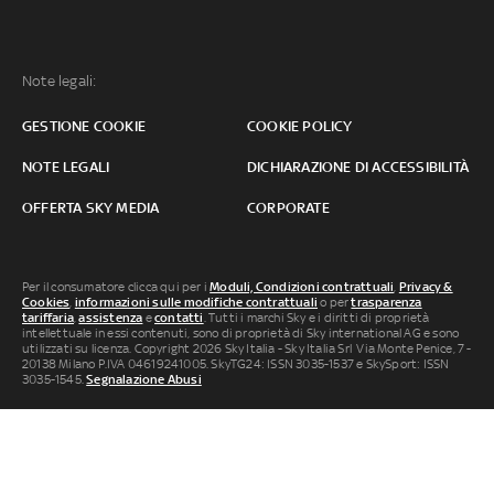
Note legali:
GESTIONE COOKIE
COOKIE POLICY
NOTE LEGALI
DICHIARAZIONE DI ACCESSIBILITÀ
OFFERTA SKY MEDIA
CORPORATE
Per il consumatore clicca qui per i
Moduli, Condizioni contrattuali
,
Privacy &
Cookies
,
informazioni sulle modifiche contrattuali
o per
trasparenza
tariffaria
,
assistenza
e
contatti
. Tutti i marchi Sky e i diritti di proprietà
intellettuale in essi contenuti, sono di proprietà di Sky international AG e sono
utilizzati su licenza. Copyright 2026 Sky Italia - Sky Italia Srl Via Monte Penice, 7 -
20138 Milano P.IVA 04619241005. SkyTG24: ISSN 3035-1537 e SkySport: ISSN
3035-1545.
Segnalazione Abusi