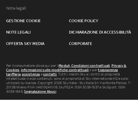
Note legali:
GESTIONE COOKIE
COOKIE POLICY
NOTE LEGALI
DICHIARAZIONE DI ACCESSIBILITÀ
OFFERTA SKY MEDIA
CORPORATE
Per il consumatore clicca qui per i
Moduli, Condizioni contrattuali
,
Privacy &
Cookies
,
informazioni sulle modifiche contrattuali
o per
trasparenza
tariffaria
,
assistenza
e
contatti
. Tutti i marchi Sky e i diritti di proprietà
intellettuale in essi contenuti, sono di proprietà di Sky international AG e sono
utilizzati su licenza. Copyright 2026 Sky Italia - Sky Italia Srl Via Monte Penice, 7 -
20138 Milano P.IVA 04619241005. SkyTG24: ISSN 3035-1537 e SkySport: ISSN
3035-1545.
Segnalazione Abusi