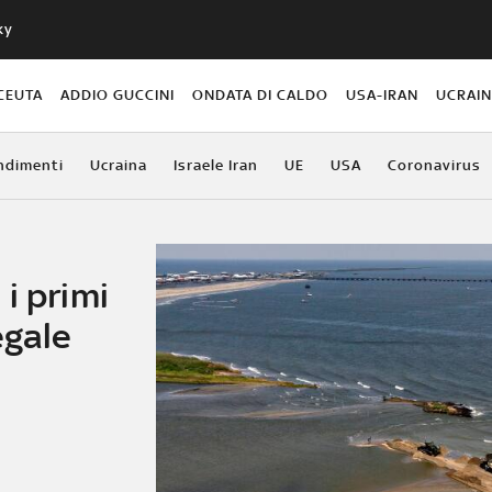
ky
CEUTA
ADDIO GUCCINI
ONDATA DI CALDO
USA-IRAN
UCRAI
ndimenti
Ucraina
Israele Iran
UE
USA
Coronavirus
i primi
egale