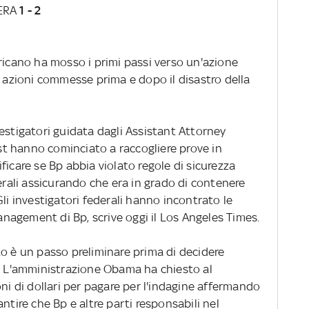
ERA
1 - 2
ricano ha mosso i primi passi verso un'azione
e azioni commesse prima e dopo il disastro della
estigatori guidata dagli Assistant Attorney
t hanno cominciato a raccogliere prove in
ficare se Bp abbia violato regole di sicurezza
derali assicurando che era in grado di contenere
li investigatori federali hanno incontrato le
management di Bp, scrive oggi il Los Angeles Times.
to è un passo preliminare prima di decidere
a. L'amministrazione Obama ha chiesto al
oni di dollari per pagare per l'indagine affermando
ntire che Bp e altre parti responsabili nel