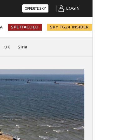
LOGIN
OFFERTE SKY
NA
SPETTACOLO
SKY TG24 INSIDER
UK
Siria