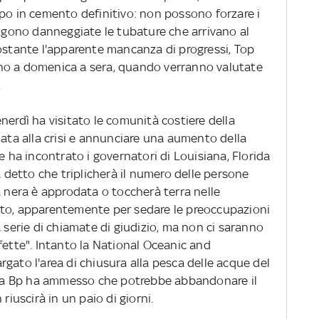
ppo in cemento definitivo: non possono forzare i
engono danneggiate le tubature che arrivano al
nostante l'apparente mancanza di progressi, Top
 fino a domenica a sera, quando verranno valutate
.
nerdì ha visitato le comunità costiere della
data alla crisi e annunciare una aumento della
a incontrato i governatori di Louisiana, Florida
a detto che triplicherà il numero delle persone
a nera è approdata o toccherà terra nelle
nto, apparentemente per sedare le preoccupazioni
a serie di chiamate di giudizio, ma non ci saranno
fette". Intanto la National Oceanic and
gato l'area di chiusura alla pesca delle acque del
e la Bp ha ammesso che potrebbe abbandonare il
riuscirà in un paio di giorni.