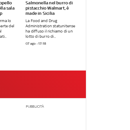
appello
Salmonella nel burro di
lla sala
pistacchio Walmart, è
mp
made in Sicilia
erma lo
La Food and Drug
parte del
Administration statunitense
l
ha diffuso il richiamo di un
ti...
lotto di burro di...
07 ago - 17:18
PUBBLICITÀ