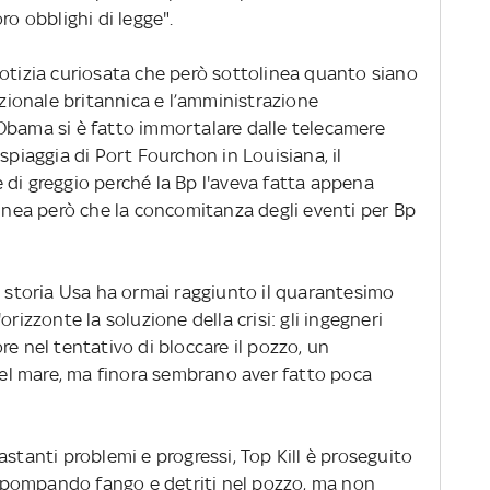
ro obblighi di legge".
notizia curiosata che però sottolinea quanto siano
azionale britannica e l’amministrazione
Obama si è fatto immortalare dalle telecamere
spiaggia di Port Fourchon in Louisiana, il
 di greggio perché la Bp l'aveva fatta appena
linea però che la concomitanza degli eventi per Bp
a storia Usa ha ormai raggiunto il quarantesimo
rizzonte la soluzione della crisi: gli ingegneri
re nel tentativo di bloccare il pozzo, un
 del mare, ma finora sembrano aver fatto poca
astanti problemi e progressi, Top Kill è proseguito
no pompando fango e detriti nel pozzo, ma non