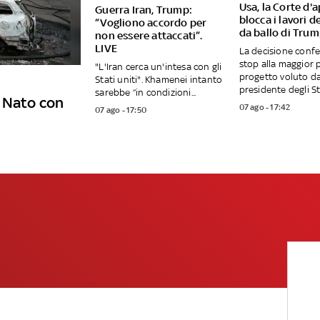
Usa, la Corte d'
Guerra Iran, Trump:
blocca i lavori de
“Vogliono accordo per
da ballo di Tru
non essere attaccati”.
LIVE
La decisione conf
stop alla maggior 
"L'Iran cerca un'intesa con gli
progetto voluto da
Stati uniti". Khamenei intanto
presidente degli Sta
sarebbe “in condizioni...
e Nato con
07 ago - 17:42
07 ago - 17:50