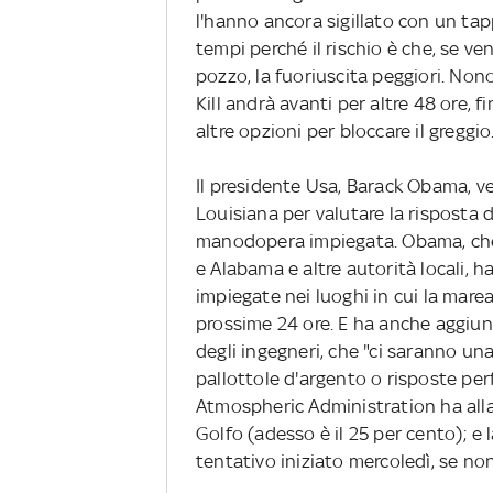
l'hanno ancora sigillato con un ta
tempi perché il rischio è che, se v
pozzo, la fuoriuscita peggiori. No
Kill andrà avanti per altre 48 ore,
altre opzioni per bloccare il greggio
Il presidente Usa, Barack Obama, ve
Louisiana per valutare la risposta 
manodopera impiegata. Obama, che h
e Alabama e altre autorità locali, h
impiegate nei luoghi in cui la mare
prossime 24 ore. E ha anche aggiu
degli ingegneri, che "ci saranno un
pallottole d'argento o risposte per
Atmospheric Administration ha allar
Golfo (adesso è il 25 per cento); 
tentativo iniziato mercoledì, se non 