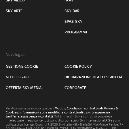
SKY VIDEO
NOW
SKY ARTE
SKY BAR
SPAZI SKY
PROGRAMMI
Note legali:
GESTIONE COOKIE
COOKIE POLICY
NOTE LEGALI
DICHIARAZIONE DI ACCESSIBILITÀ
OFFERTA SKY MEDIA
CORPORATE
Per il consumatore clicca qui per i
Moduli, Condizioni contrattuali
,
Privacy &
Cookies
,
informazioni sulle modifiche contrattuali
o per
trasparenza
tariffaria
,
assistenza
e
contatti
. Tutti i marchi Sky e i diritti di proprietà
intellettuale in essi contenuti, sono di proprietà di Sky international AG e sono
utilizzati su licenza. Copyright 2026 Sky Italia - Sky Italia Srl Via Monte Penice, 7 -
20138 Milano P.IVA 04619241005. SkyTG24: ISSN 3035-1537 e SkySport: ISSN