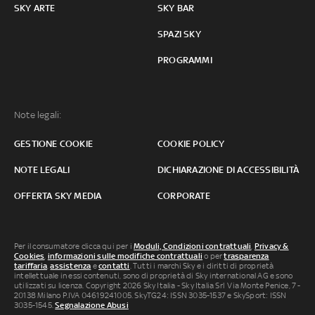
SKY ARTE
SKY BAR
SPAZI SKY
PROGRAMMI
Note legali:
GESTIONE COOKIE
COOKIE POLICY
NOTE LEGALI
DICHIARAZIONE DI ACCESSIBILITÀ
OFFERTA SKY MEDIA
CORPORATE
Per il consumatore clicca qui per i
Moduli, Condizioni contrattuali
,
Privacy &
Cookies
,
informazioni sulle modifiche contrattuali
o per
trasparenza
tariffaria
,
assistenza
e
contatti
. Tutti i marchi Sky e i diritti di proprietà
intellettuale in essi contenuti, sono di proprietà di Sky international AG e sono
utilizzati su licenza. Copyright 2026 Sky Italia - Sky Italia Srl Via Monte Penice, 7 -
20138 Milano P.IVA 04619241005. SkyTG24: ISSN 3035-1537 e SkySport: ISSN
3035-1545.
Segnalazione Abusi