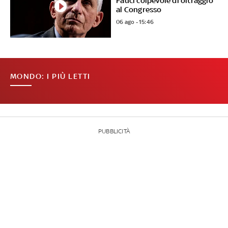
Fauci colpevole di oltraggio
al Congresso
06 ago - 15:46
MONDO: I PIÙ LETTI
PUBBLICITÀ