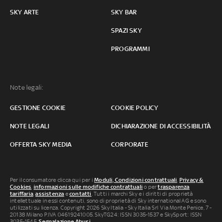
SKY ARTE
SKY BAR
SPAZI SKY
PROGRAMMI
Note legali:
GESTIONE COOKIE
COOKIE POLICY
NOTE LEGALI
DICHIARAZIONE DI ACCESSIBILITÀ
OFFERTA SKY MEDIA
CORPORATE
Per il consumatore clicca qui per i
Moduli, Condizioni contrattuali
,
Privacy &
Cookies
,
informazioni sulle modifiche contrattuali
o per
trasparenza
tariffaria
,
assistenza
e
contatti
. Tutti i marchi Sky e i diritti di proprietà
intellettuale in essi contenuti, sono di proprietà di Sky international AG e sono
utilizzati su licenza. Copyright 2026 Sky Italia - Sky Italia Srl Via Monte Penice, 7 -
20138 Milano P.IVA 04619241005. SkyTG24: ISSN 3035-1537 e SkySport: ISSN
3035-1545.
Segnalazione Abusi