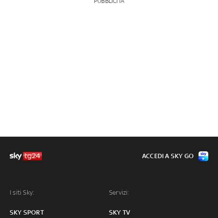
PUBBLICITÀ
ACCEDI A SKY GO
I siti Sky:
Servizi:
SKY SPORT
SKY TV