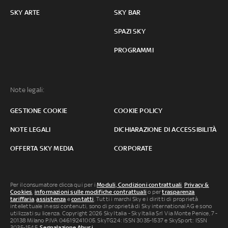
SKY ARTE
SKY BAR
SPAZI SKY
PROGRAMMI
Note legali:
GESTIONE COOKIE
COOKIE POLICY
NOTE LEGALI
DICHIARAZIONE DI ACCESSIBILITÀ
OFFERTA SKY MEDIA
CORPORATE
Per il consumatore clicca qui per i
Moduli, Condizioni contrattuali
,
Privacy &
Cookies
,
informazioni sulle modifiche contrattuali
o per
trasparenza
tariffaria
,
assistenza
e
contatti
. Tutti i marchi Sky e i diritti di proprietà
intellettuale in essi contenuti, sono di proprietà di Sky international AG e sono
utilizzati su licenza. Copyright 2026 Sky Italia - Sky Italia Srl Via Monte Penice, 7 -
20138 Milano P.IVA 04619241005. SkyTG24: ISSN 3035-1537 e SkySport: ISSN
3035-1545.
Segnalazione Abusi