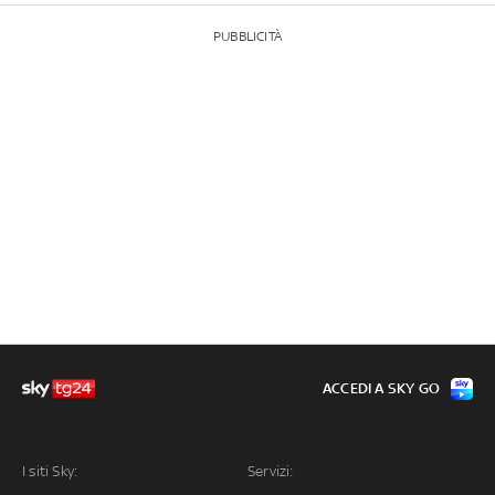
PUBBLICITÀ
ACCEDI A SKY GO
I siti Sky:
Servizi: