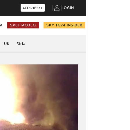
LOGIN
OFFERTE SKY
NA
SPETTACOLO
SKY TG24 INSIDER
UK
Siria