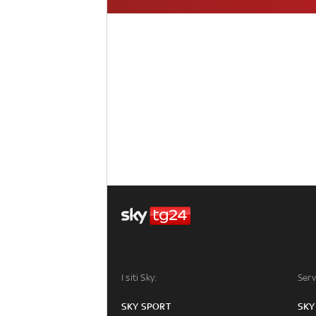
I siti Sky:
Serv
SKY SPORT
SKY