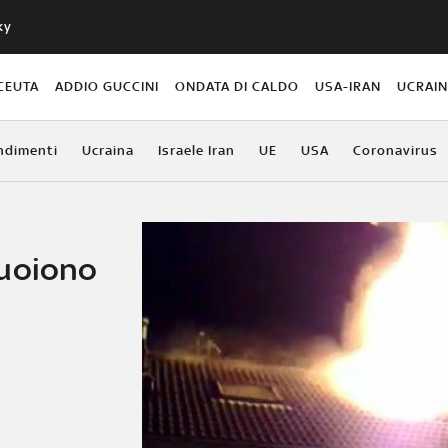
ky
CEUTA
ADDIO GUCCINI
ONDATA DI CALDO
USA-IRAN
UCRAI
ndimenti
Ucraina
Israele Iran
UE
USA
Coronavirus
muoiono