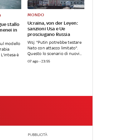
MONDO
O
Ucraina, von der Leyen:
ue stallo
sanzioni Usa e Ue
menei in
prosciugano Russia
Wsj: "Putin potrebbe testare
sul modello
Nato con attacco limitato".
Arabia
Questo lo scenario di nuovi...
 L'intesa è
07 ago - 23:55
PUBBLICITÀ