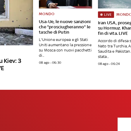
MONDO
MOND
LIVE
Usa-Ue, le nuove sanzioni
Iran USA, proseg
che "prosciugheranno" le
su Hormuz. Kha
tasche di Putin
fin di vita. LIVE
L'Unione europea e gli Stati
Accordo di difesa 
Uniti aumentano la pressione
Nato tra Turchia, 
su Mosca con nuovi pacchetti
Saudita e Pakistan.
di...
stata...
u Kiev: 3
08 ago - 06:30
08 ago - 06:24
VE