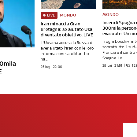
MONDO
MONDO
LIVE
Incendi Spagna e
Iran minaccia Gran
300mila person
Bretagna: se aiutate Usa
evacuate. Un mo
diventate obiettivo. LIVE
I roghi boschivi in
L'Ucraina accusa la Russia di
soprattutto il sud-
aver aiutato l'Iran con le loro
Francia e il centro 
informazioni satellitari. Lo
Spagna. Le...
ha...
30mila
25 lug - 21:51
12 
25 lug - 22:00
E