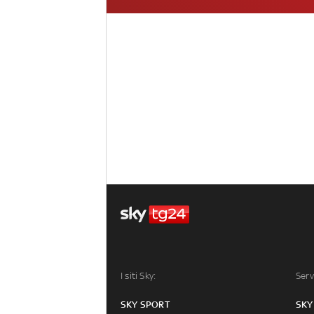
I siti Sky:
Serv
SKY SPORT
SKY