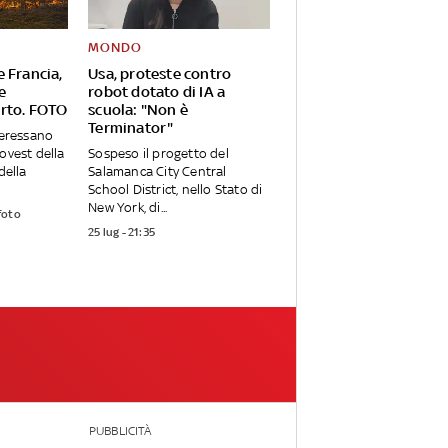
MONDO
 Francia,
Usa, proteste contro
e
robot dotato di IA a
rto. FOTO
scuola: "Non è
Terminator"
teressano
ovest della
Sospeso il progetto del
della
Salamanca City Central
School District, nello Stato di
New York, di...
foto
25 lug - 21:35
PUBBLICITÀ