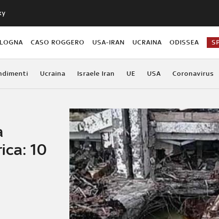
ky
OLOGNA
CASO ROGGERO
USA-IRAN
UCRAINA
ODISSEA
S
ndimenti
Ucraina
Israele Iran
UE
USA
Coronavirus
a
ica: 10