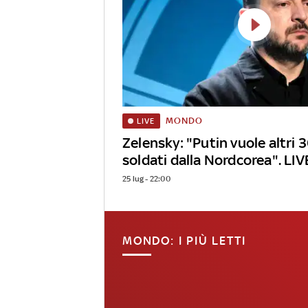
MONDO
LIVE
Zelensky: "Putin vuole altri 
soldati dalla Nordcorea". LIV
25 lug - 22:00
MONDO: I PIÙ LETTI