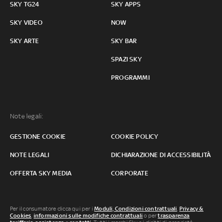
SKY TG24
SKY APPS
SKY VIDEO
NOW
SKY ARTE
SKY BAR
SPAZI SKY
PROGRAMMI
Note legali:
GESTIONE COOKIE
COOKIE POLICY
NOTE LEGALI
DICHIARAZIONE DI ACCESSIBILITÀ
OFFERTA SKY MEDIA
CORPORATE
Per il consumatore clicca qui per i
Moduli, Condizioni contrattuali
,
Privacy &
Cookies
,
informazioni sulle modifiche contrattuali
o per
trasparenza