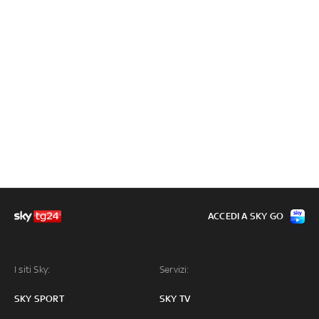
ACCEDI A SKY GO
I siti Sky:
Servizi:
SKY SPORT
SKY TV