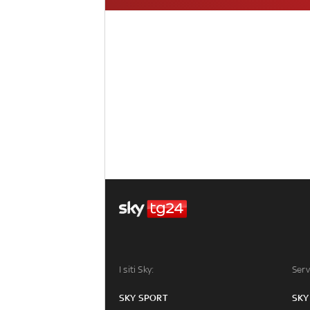
I siti Sky:
Serv
SKY SPORT
SKY