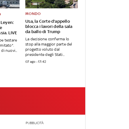
MONDO
O
Usa, la Corte d'appello
 Leyen:
blocca i lavori della sala
Ue
da ballo di Trump
sia. LIVE
La decisione conferma lo
be testare
stop alla maggior parte del
imitato".
progetto voluto dal
di nuovi...
presidente degli Stati...
07 ago - 17:42
PUBBLICITÀ