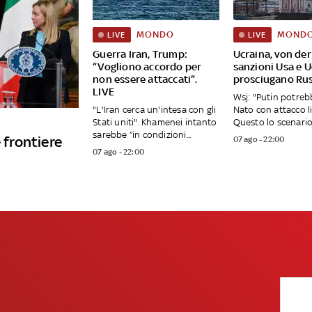
MONDO
MOND
LIVE
LIVE
Guerra Iran, Trump:
Ucraina, von der
“Vogliono accordo per
sanzioni Usa e 
non essere attaccati”.
prosciugano Rus
LIVE
Wsj: "Putin potreb
"L'Iran cerca un'intesa con gli
Nato con attacco l
Stati uniti". Khamenei intanto
Questo lo scenario 
sarebbe “in condizioni...
 frontiere
07 ago - 22:00
07 ago - 22:00