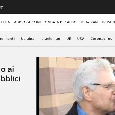
ky
CEUTA
ADDIO GUCCINI
ONDATA DI CALDO
USA-IRAN
UCRAI
ndimenti
Ucraina
Israele Iran
UE
USA
Coronavirus
o ai
bblici