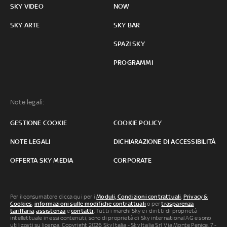
SKY VIDEO
NOW
SKY ARTE
SKY BAR
SPAZI SKY
PROGRAMMI
Note legali:
GESTIONE COOKIE
COOKIE POLICY
NOTE LEGALI
DICHIARAZIONE DI ACCESSIBILITÀ
OFFERTA SKY MEDIA
CORPORATE
Per il consumatore clicca qui per i
Moduli, Condizioni contrattuali
,
Privacy &
Cookies
,
informazioni sulle modifiche contrattuali
o per
trasparenza
tariffaria
,
assistenza
e
contatti
. Tutti i marchi Sky e i diritti di proprietà
intellettuale in essi contenuti, sono di proprietà di Sky international AG e sono
utilizzati su licenza. Copyright 2026 Sky Italia - Sky Italia Srl Via Monte Penice, 7 -