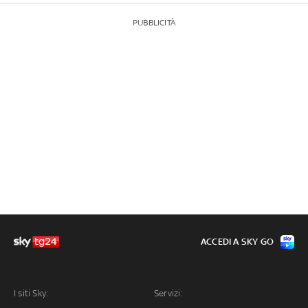
PUBBLICITÀ
ACCEDI A SKY GO
I siti Sky:
Servizi: