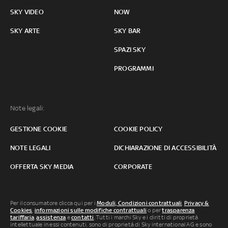
SKY VIDEO
NOW
SKY ARTE
SKY BAR
SPAZI SKY
PROGRAMMI
Note legali:
GESTIONE COOKIE
COOKIE POLICY
NOTE LEGALI
DICHIARAZIONE DI ACCESSIBILITÀ
OFFERTA SKY MEDIA
CORPORATE
Per il consumatore clicca qui per i
Moduli, Condizioni contrattuali
,
Privacy &
Cookies
,
informazioni sulle modifiche contrattuali
o per
trasparenza
tariffaria
,
assistenza
e
contatti
. Tutti i marchi Sky e i diritti di proprietà
intellettuale in essi contenuti, sono di proprietà di Sky international AG e sono