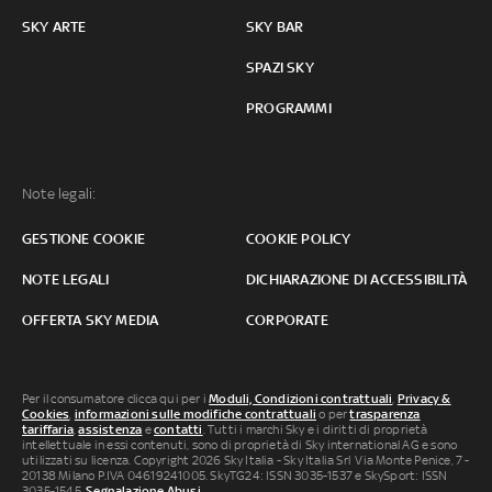
SKY ARTE
SKY BAR
SPAZI SKY
PROGRAMMI
Note legali:
GESTIONE COOKIE
COOKIE POLICY
NOTE LEGALI
DICHIARAZIONE DI ACCESSIBILITÀ
OFFERTA SKY MEDIA
CORPORATE
Per il consumatore clicca qui per i
Moduli, Condizioni contrattuali
,
Privacy &
Cookies
,
informazioni sulle modifiche contrattuali
o per
trasparenza
tariffaria
,
assistenza
e
contatti
. Tutti i marchi Sky e i diritti di proprietà
intellettuale in essi contenuti, sono di proprietà di Sky international AG e sono
utilizzati su licenza. Copyright 2026 Sky Italia - Sky Italia Srl Via Monte Penice, 7 -
20138 Milano P.IVA 04619241005. SkyTG24: ISSN 3035-1537 e SkySport: ISSN
3035-1545.
Segnalazione Abusi