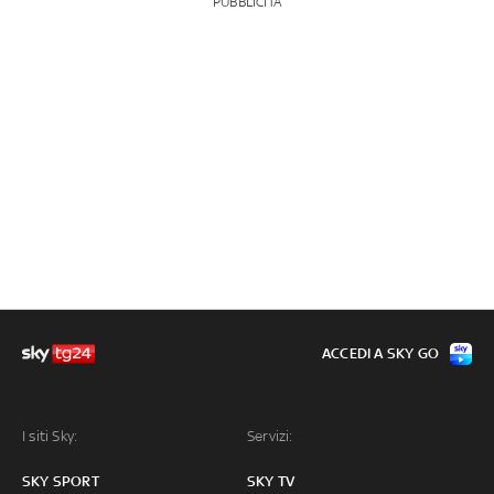
PUBBLICITÀ
ACCEDI A SKY GO
I siti Sky:
Servizi:
SKY SPORT
SKY TV