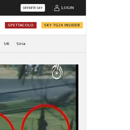
LOGIN
OFFERTE SKY
A
SPETTACOLO
SKY TG24 INSIDER
UK
Siria