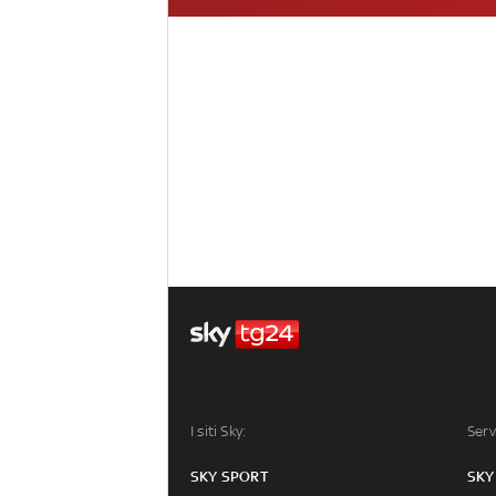
I siti Sky:
Serv
SKY SPORT
SKY