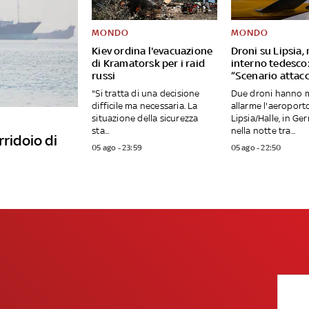
MONDO
MONDO
Kiev ordina l'evacuazione
Droni su Lipsia,
di Kramatorsk per i raid
interno tedesco
russi
“Scenario attacc
"Si tratta di una decisione
Due droni hanno 
difficile ma necessaria. La
allarme l'aeroport
situazione della sicurezza
Lipsia/Halle, in Ge
sta...
nella notte tra...
rridoio di
05 ago - 23:59
05 ago - 22:50