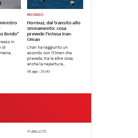
MONDO
 ministro
Hormuz, dal transito allo
:
sminamento: cosa
o ibrido”
prevede l’intesa Iran-
Oman
messo in
o di
L’Iran ha raggiunto un
rmania,
accordo con l’Oman che
prevede, tra le altre cose,
anche la riapertura...
05 ago - 21:00
PUBBLICITÀ