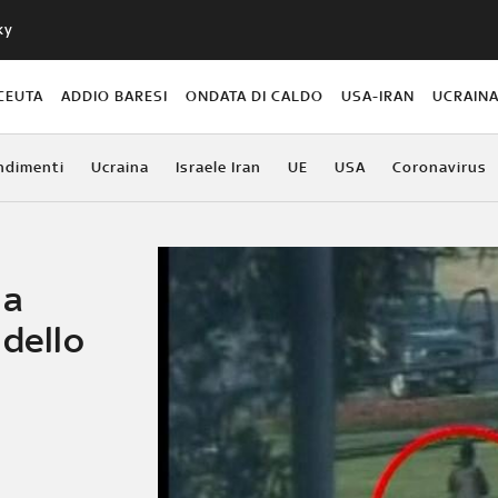
ky
CEUTA
ADDIO BARESI
ONDATA DI CALDO
USA-IRAN
UCRAIN
ndimenti
Ucraina
Israele Iran
UE
USA
Coronavirus
la
 dello