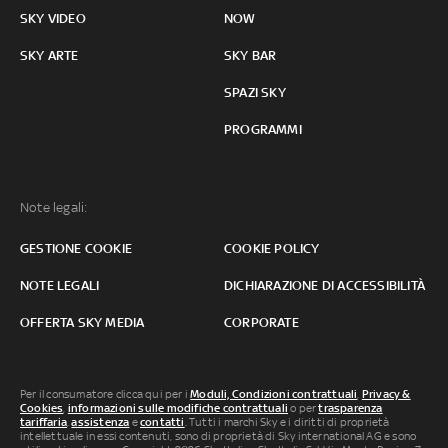
SKY VIDEO
NOW
SKY ARTE
SKY BAR
SPAZI SKY
PROGRAMMI
Note legali:
GESTIONE COOKIE
COOKIE POLICY
NOTE LEGALI
DICHIARAZIONE DI ACCESSIBILITÀ
OFFERTA SKY MEDIA
CORPORATE
Per il consumatore clicca qui per i
Moduli, Condizioni contrattuali
,
Privacy &
Cookies
,
informazioni sulle modifiche contrattuali
o per
trasparenza
tariffaria
,
assistenza
e
contatti
. Tutti i marchi Sky e i diritti di proprietà
intellettuale in essi contenuti, sono di proprietà di Sky international AG e sono