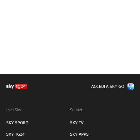
ACCEDI A SKY GO
I siti Sky:
Servizi:
SKY SPORT
SKY TV
SKY TG24
SKY APPS