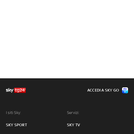
ACCEDI A SKY GO
I siti Sky:
Servizi:
SKY SPORT
SKY TV