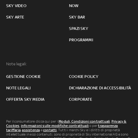
SKY VIDEO
NOW
SKY ARTE
SKY BAR
SPAZI SKY
PROGRAMMI
Note legali:
GESTIONE COOKIE
COOKIE POLICY
NOTE LEGALI
DICHIARAZIONE DI ACCESSIBILITÀ
OFFERTA SKY MEDIA
CORPORATE
Per il consumatore clicca qui per i
Moduli, Condizioni contrattuali
,
Privacy &
Cookies
,
informazioni sulle modifiche contrattuali
o per
trasparenza
tariffaria
,
assistenza
e
contatti
. Tutti i marchi Sky e i diritti di proprietà
intellettuale in essi contenuti, sono di proprietà di Sky international AG e sono