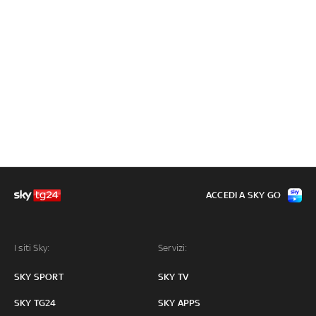
ACCEDI A SKY GO
I siti Sky:
Servizi:
SKY SPORT
SKY TV
SKY TG24
SKY APPS