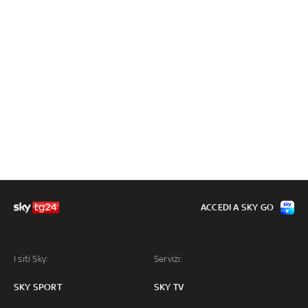
ACCEDI A SKY GO
I siti Sky:
Servizi:
SKY SPORT
SKY TV