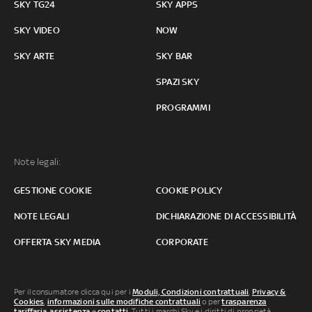
SKY TG24
SKY APPS
SKY VIDEO
NOW
SKY ARTE
SKY BAR
SPAZI SKY
PROGRAMMI
Note legali:
GESTIONE COOKIE
COOKIE POLICY
NOTE LEGALI
DICHIARAZIONE DI ACCESSIBILITÀ
OFFERTA SKY MEDIA
CORPORATE
Per il consumatore clicca qui per i
Moduli, Condizioni contrattuali
,
Privacy &
Cookies
,
informazioni sulle modifiche contrattuali
o per
trasparenza
tariffaria
,
assistenza
e
contatti
. Tutti i marchi Sky e i diritti di proprietà