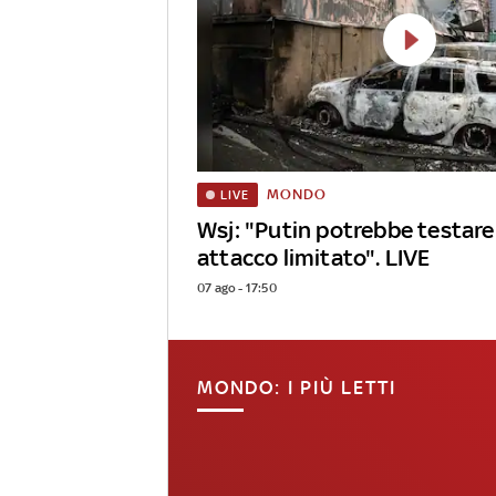
MONDO
LIVE
Wsj: "Putin potrebbe testar
attacco limitato". LIVE
07 ago - 17:50
MONDO: I PIÙ LETTI