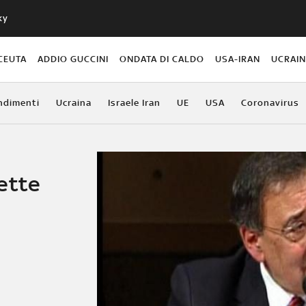
ky
CEUTA
ADDIO GUCCINI
ONDATA DI CALDO
USA-IRAN
UCRAI
ndimenti
Ucraina
Israele Iran
UE
USA
Coronavirus
ette