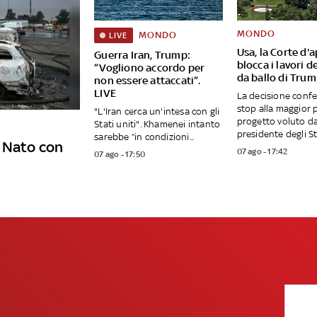
MONDO
MONDO
LIVE
Usa, la Corte d'
Guerra Iran, Trump:
blocca i lavori de
“Vogliono accordo per
da ballo di Tru
non essere attaccati”.
LIVE
La decisione conf
stop alla maggior 
"L'Iran cerca un'intesa con gli
progetto voluto da
Stati uniti". Khamenei intanto
presidente degli Sta
sarebbe “in condizioni...
e Nato con
07 ago - 17:42
07 ago - 17:50