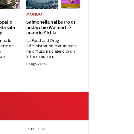
MONDO
appello
Salmonella nel burro di
lla sala
pistacchio Walmart, è
mp
made in Sicilia
erma lo
La Food and Drug
parte del
Administration statunitense
l
ha diffuso il richiamo di un
ti...
lotto di burro di...
07 ago - 17:18
PUBBLICITÀ