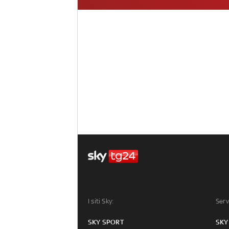
I siti Sky:
Serv
SKY SPORT
SKY