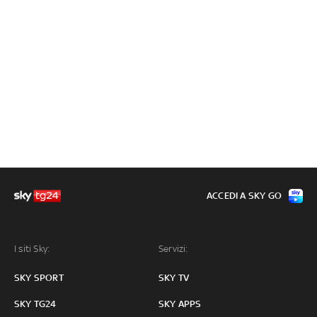
ACCEDI A SKY GO
I siti Sky:
Servizi:
SKY SPORT
SKY TV
SKY TG24
SKY APPS