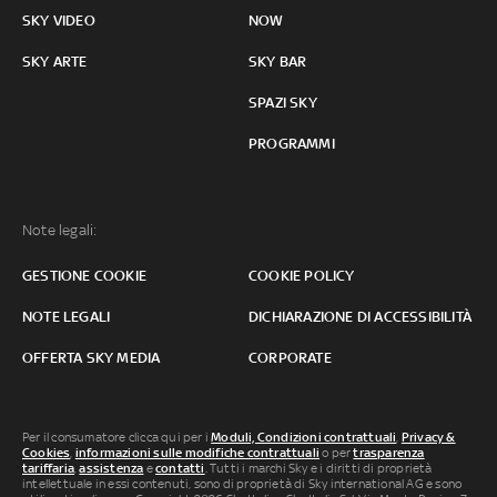
SKY VIDEO
NOW
SKY ARTE
SKY BAR
SPAZI SKY
PROGRAMMI
Note legali:
GESTIONE COOKIE
COOKIE POLICY
NOTE LEGALI
DICHIARAZIONE DI ACCESSIBILITÀ
OFFERTA SKY MEDIA
CORPORATE
Per il consumatore clicca qui per i
Moduli, Condizioni contrattuali
,
Privacy &
Cookies
,
informazioni sulle modifiche contrattuali
o per
trasparenza
tariffaria
,
assistenza
e
contatti
. Tutti i marchi Sky e i diritti di proprietà
intellettuale in essi contenuti, sono di proprietà di Sky international AG e sono