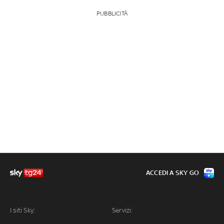
PUBBLICITÀ
ACCEDI A SKY GO
I siti Sky:
Servizi: