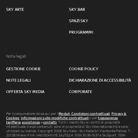
SKY ARTE
SKY BAR
SPAZI SKY
PROGRAMMI
Note legali:
GESTIONE COOKIE
COOKIE POLICY
NOTE LEGALI
DICHIARAZIONE DI ACCESSIBILITÀ
OFFERTA SKY MEDIA
CORPORATE
Per il consumatore clicca qui per i
Moduli, Condizioni contrattuali
,
Privacy &
Cookies
,
informazioni sulle modifiche contrattuali
o per
trasparenza
tariffaria
,
assistenza
e
contatti
. Tutti i marchi Sky e i diritti di proprietà
intellettuale in essi contenuti, sono di proprietà di Sky international AG e sono
utilizzati su licenza. Copyright 2026 Sky Italia - Sky Italia Srl Via Monte Penice, 7 -
20138 Milano P.IVA 04619241005. SkyTG24: ISSN 3035-1537 e SkySport: ISSN